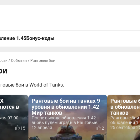
ление 1.45
Бонус-коды
ости
/
События
/
Ранговые бои
ои
овые бои в World of Tanks.
IX
Ранговые бои на танках 9
Ранговые б
аются в
уровня в обновлении 1.42
в обновлен
Мир танков
танков
мая 07:00
После выхода обновления 1.42
Ранговые бои 
.
вновь будем играть в Ранговые...
обновлении 1.
12 апреля
25 сентября 20
15
2