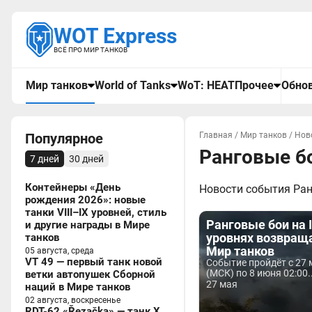
WOT Express
ВСЁ ПРО МИР ТАНКОВ
Мир танков
World of Tanks
WoT: HEAT
Прочее
Обнов
Популярное
Главная
/
Мир танков
/
Нов
Ранговые б
7 дней
30 дней
Контейнеры «День
Новости события Ранг
рождения 2026»: новые
танки VIII–IX уровней, стиль
Ранговые бои на 
и другие награды в Мире
уровнях возвращ
танков
Мир танков
05 августа, среда
VT 49 — первый танк новой
Событие пройдёт с 27 
(МСК) по 8 июня 02:00..
ветки автопушек Сборной
27 мая
наций в Мире танков
02 августа, воскресенье
RDT-62 «Řezačka» — танк X