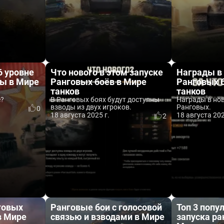
6 уровне
Что нового в этом запуске
Награды в
ы в Мире
Ранговых боёв в Мире
Ранговых 
танков
танков
е?
В Ранговых боях будут доступны
Награды в но
взводы из двух игроков.
Ранговых.
0
18 августа 2025 г.
18 августа 202
2
говых
Ранговые бои с голосовой
Топ 3 поп
в Мире
связью и взводами в Мире
запуска ра