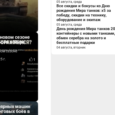
05 августа, среда
Все скидки и бонусы ко Дню
рождения Мира танков: x5 за
победу, скидки на технику,
оборудование и экипаж
05 августа, среда
День рождения Мира танков 20
контейнеры с новыми танками
 новом сезоне
обмен серебра на золото и
боёв в Мире
бесплатные подарки
04 августа, вторник
вом сезоне
5 г.
1
улярных машин
нговых боёв в