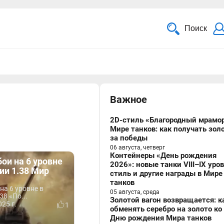
Поиск
Важное
2D-стиль «Благородный мрамор
Мире танков: как получать зол
за победы
06 августа, четверг
Контейнеры «День рождения
ои на 6 уровне
2026»: новые танки VIII–IX уро
ии 1.38 Мир
стиль и другие награды в Мире
танков
на 6 уровне в
05 августа, среда
38 «По...
Золотой вагон возвращается: к
25 г.
1
обменять серебро на золото ко
Дню рождения Мира танков