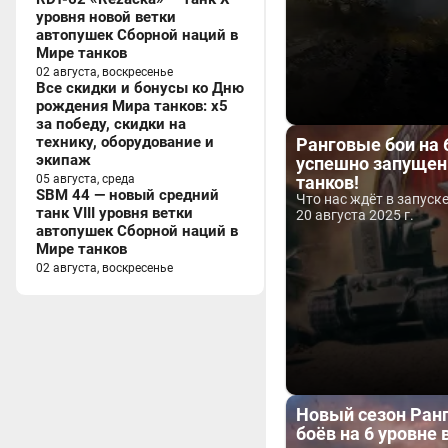
уровня новой ветки
автопушек Сборной наций в
Мире танков
02 августа, воскресенье
Все скидки и бонусы ко Дню
рождения Мира танков: x5
за победу, скидки на
технику, оборудование и
Ранговые бои на 
экипаж
успешно запущен
05 августа, среда
танков!
SBM 44 — новый средний
Что нас ждёт в запуск
танк VIII уровня ветки
20 августа 2025 г.
автопушек Сборной наций в
Мире танков
02 августа, воскресенье
Новый сезон Ран
боёв на 6 уровне 