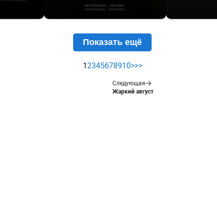
Показать ещё
1
2
3
4
5
6
7
8
9
10
>
>>
Следующая
Жаркий август