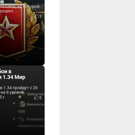
ов
 машина, на которой
оцент...
г.
3
бои в
 1.34 Мир
в 1.34 пройдут с 26
 на 6 уровне.
 г.
5