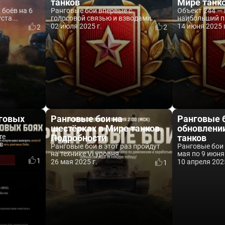
танков
Мире танк
боёв на 6
Ранговые бои впервые с
Объект 244 —
ста...
голосовой связью и взводами.
наибольший пр
02 июля 2025 г.
14 июня 2025 
2
2
нговых
Ранговые бои на
Ранговые 
шестёрках в Мире танков.
обновлении
те
Подробности
танков
с
Ранговые бои в этот раз пройдут
Ранговые бои 
на технике VI уровня.
мая по 9 июня
1
26 мая 2025 г.
10 апреля 2025
1