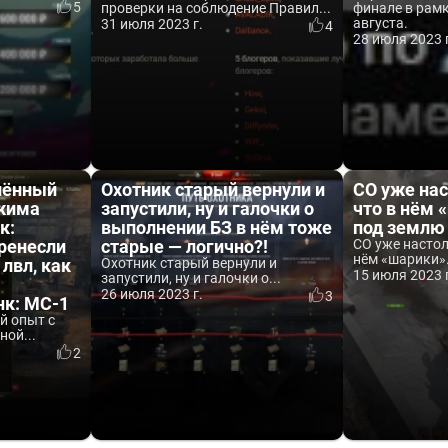
5
проверки на соблюдение Правил...
финале в рамк
августа.
31 июля 2023 г.
4
28 июля 2023 
лённый
Охотник старый вернули и
СО уже нас
ежима
запустили, ну и галочки о
что в нём 
к:
выполнении БЗ в нём тоже
под землю
ренесли
старые — логично?!
СО уже настол
нём «шарики».
 лвл, как
Охотник старый вернули и
15 июля 2023 
запустили, ну и галочки о...
26 июля 2023 г.
3
нк: МС-1
й опыт с
ой...
2