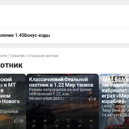
ление 1.45
Бонус-коды
ости
/
События
/
Стальной охотник
хотник
еский
Классический Стальной
Трус, Балб
» в МТ
охотник в 1.22 Мир танков
легендарн
 в
Режим запускается на всё время
кабриолет 
обновления 1.22, как...
вном
играх «Мир
06 сентября 2023 г.
4
о Нового
кораблей»
Lesta Games,
"Мир танков" и
 Стальной
14 августа 202
10