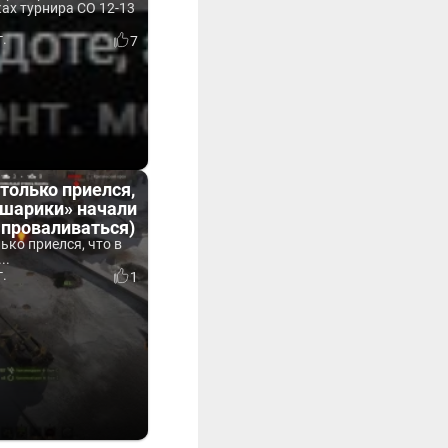
ах турнира СО 12-13
г.
7
только приелся,
«шарики» начали
 проваливаться)
ько приелся, что в
..
г.
1