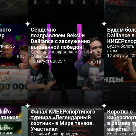
ного
Сердечно
Будем боле
ир
поздравляем Geksi и
DaIliance 
DaIliance с заслуженно
КИБЕРспор
ник, 36
вырванной победой!
Будем болеть з
...
этом...
Сердечно поздравляем Geksi и
12 августа 202
5
DaIliance с...
13 августа 2023 г.
14
ного
Финал КИБЕРспортиного
Коротко о
 танков:
турнира «Легендарный
киберспор
охотник» в Мире танков.
в рамках т
тысячи
Участники
августа
ежиме...
Сегодня были проведены
Коротко о ки