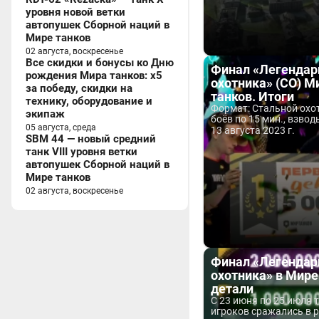
уровня новой ветки
автопушек Сборной наций в
Мире танков
02 августа, воскресенье
Все скидки и бонусы ко Дню
Финал «Легендар
рождения Мира танков: x5
охотника» (СО) М
за победу, скидки на
танков. Итоги
технику, оборудование и
Формат: Стальной охот
экипаж
боёв по 15 мин., взводы
05 августа, среда
13 августа 2023 г.
SBM 44 — новый средний
танк VIII уровня ветки
автопушек Сборной наций в
Мире танков
02 августа, воскресенье
Финал «Легендар
охотника» в Мире
детали
С 23 июня по 25 июля 
игроков сражались в р