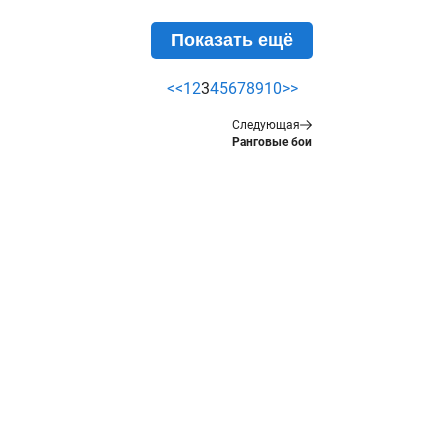
Показать ещё
<<
1
2
3
4
5
6
7
8
9
10
>>
Следующая
Ранговые бои