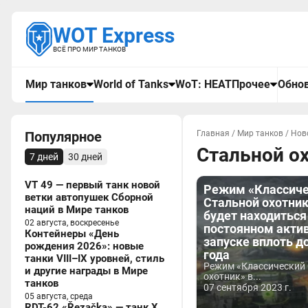
WOT Express
ВСЁ ПРО МИР ТАНКОВ
Мир танков
World of Tanks
WoT: HEAT
Прочее
Обнов
Популярное
Главная
/
Мир танков
/
Нов
Стальной о
7 дней
30 дней
VT 49 — первый танк новой
Режим «Классич
ветки автопушек Сборной
Стальной охотник
наций в Мире танков
будет находиться
02 августа, воскресенье
постоянном акти
Контейнеры «День
запуске вплоть д
рождения 2026»: новые
года
танки VIII–IX уровней, стиль
Режим «Классический
и другие награды в Мире
охотник» в...
танков
07 сентября 2023 г.
05 августа, среда
RDT-62 «Řezačka» — танк X