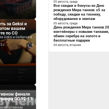
05 августа, среда
Все скидки и бонусы ко Дню
рождения Мира танков: x5 за
победу, скидки на технику,
оборудование и экипаж
ть за Geksi и
05 августа, среда
День рождения Мира танков 20
в этом вашем
контейнеры с новыми танками
те по СО
обмен серебра на золото и
а Geksi и DaIliance в
бесплатные подарки
3 г.
9
04 августа, вторник
тивном финале
урнира СО 12-13
берспортивном