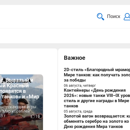
Поиск
Важное
2D-стиль «Благородный мрамор
Мире танков: как получать зол
ес, Бывалый и
за победы
ый Красный
06 августа, четверг
Контейнеры «День рождения
появятся в
2026»: новые танки VIII–IX уро
 танков» и «Мир
стиль и другие награды в Мире
танков
 выпускающая игры
 "Мир кораблей"...
05 августа, среда
3 г.
Золотой вагон возвращается: к
19
обменять серебро на золото ко
Дню рождения Мира танков