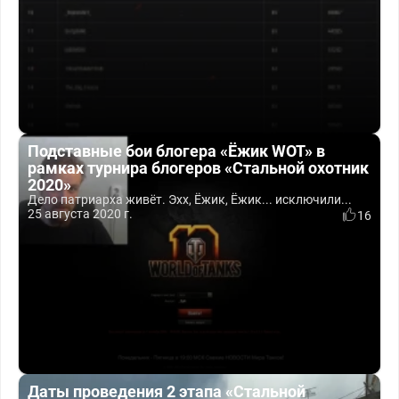
Подставные бои блогера «Ёжик WOT» в
рамках турнира блогеров «Стальной охотник
2020»
Дело патриарха живёт. Эхх, Ёжик, Ёжик... исключили...
25 августа 2020 г.
16
Даты проведения 2 этапа «Стальной