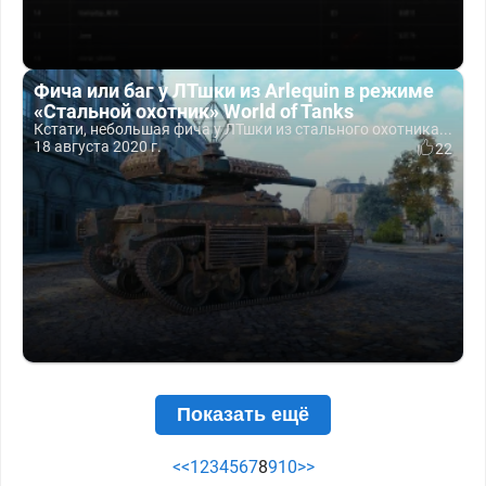
Фича или баг у ЛТшки из Arlequin в режиме
«Стальной охотник» World of Tanks
Кстати, небольшая фича у ЛТшки из стального охотника...
18 августа 2020 г.
22
Показать ещё
<<
1
2
3
4
5
6
7
8
9
10
>>