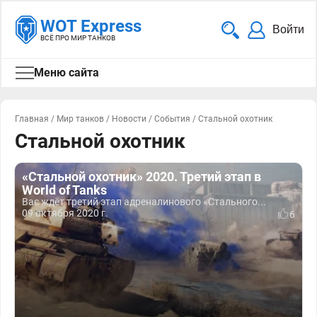
WOT Express
Войти
ВСЁ ПРО МИР ТАНКОВ
Меню сайта
Главная
/
Мир танков
/
Новости
/
События
/
Стальной охотник
Стальной охотник
«Стальной охотник» 2020. Третий этап в
World of Tanks
Вас ждёт третий этап адреналинового «Стального...
09 октября 2020 г.
6