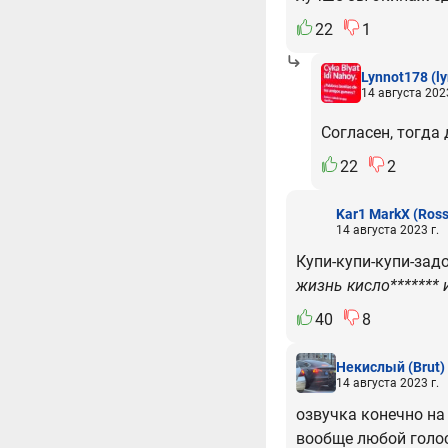
22
1
Lynnot178
(l
14 августа 2023
Согласен, тогда
22
2
Kar1 MarkX
(Ross
14 августа 2023 г.
Купи-купи-купи-задон
жизнь кисло*******
40
8
Некислый
(Brut)
14 августа 2023 г.
озвучка конечно на
вообще любой голос