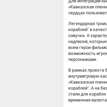
Для интеграции б
«Кавказская пленн
сердцах пользовате
Легендарная троиц
кораблей" в качес
озвучка. А характ
надписей, которые
всем герои фильмо
возможность игро
персонажами.
В рамках проекта
внутриигровую кас
«Кавказская пленн
кораблей". А на б
стили для корабля 
временная валюта