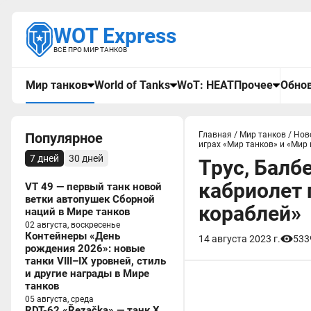
WOT Express
ВСЁ ПРО МИР ТАНКОВ
Мир танков
World of Tanks
WoT: HEAT
Прочее
Обнов
Популярное
Главная
/
Мир танков
/
Нов
играх «Мир танков» и «Мир
7 дней
30 дней
Трус, Балб
кабриолет 
VT 49 — первый танк новой
ветки автопушек Сборной
кораблей»
наций в Мире танков
02 августа, воскресенье
Контейнеры «День
14 августа 2023 г.
533
рождения 2026»: новые
танки VIII–IX уровней, стиль
и другие награды в Мире
танков
05 августа, среда
RDT-62 «Řezačka» — танк X