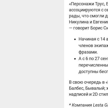
«Персонажи Трус, 
ассоциируются с с
рады, что смогли 
Никулина и Евгени
— говорит Борис С
Начиная с 14 
членов экипа
фразами.
А с 6 по 27 с
перечисленные
доступны бес
В свою очередь в «
Балбес, Бывалый; 
надписей и 2D сти
* Компания Lesta G