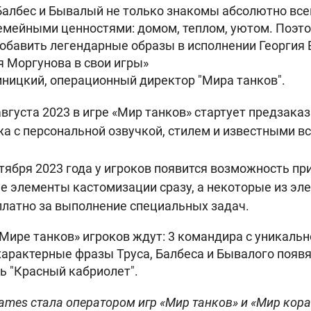
Балбес и Бывалый не только знакомы абсолютно всем
емейными ценностями: домом, теплом, уютом. Поэт
добавить легендарные образы в исполнении Георгия
я Моргунова в свои игры»
иницкий, операционный директор "Мира танков".
августа 2023 в игре «Мир танков» стартует предзака
жа с персональной озвучкой, стилем и известными 
ентября 2023 года у игроков появится возможность пр
 элементы кастомизации сразу, а некоторые из эл
платно за выполнение специальных задач.
Мире танков» игроков ждут: 3 командира с уникально
характерные фразы Труса, Балбеса и Бывалого появя
ль "Красный кабриолет".
ames стала оператором игр «Мир танков» и «Мир кор