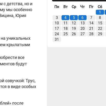
 с детства, но и
Пн
Вт
Ср
Чт
Пт
Сб
ому мы особенно
1
 Вицина, Юрия
3
4
5
6
7
8
10
11
12
13
14
15
17
18
19
20
21
22
24
25
26
27
28
29
з на уникальных
31
всем крылатыми
иобрести все
ементов будут
й озвучкой: Трус,
тся в виде особых
аблей» после