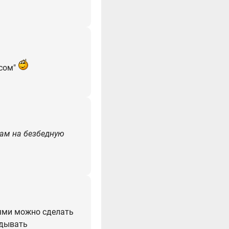
осом"
ам на безбедную
иями можно сделать
идывать