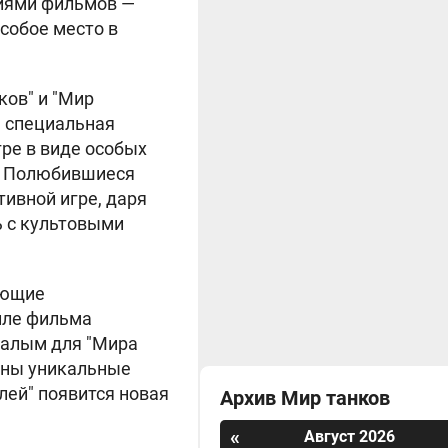
иями фильмов —
собое место в
ков" и "Мир
а специальная
гре в виде особых
ю. Полюбившиеся
ивной игре, даря
 с культовыми
ающие
иле фильма
валым для "Мира
даны уникальные
лей" появится новая
Архив Мир танков
«
Август 2026