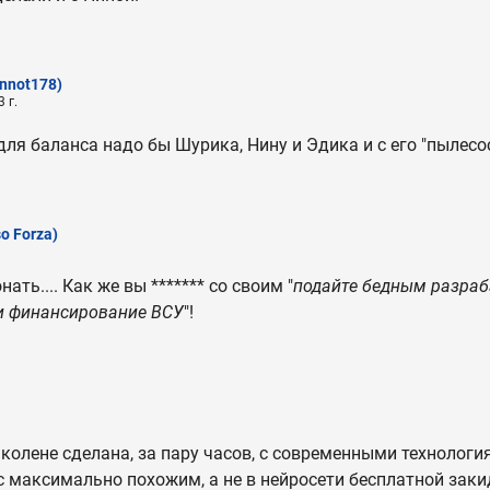
ynnot178)
 г.
 для баланса надо бы Шурика, Нину и Эдика и с его "пылес
o Forza)
ать.... Как же вы ******* со своим "
подайте бедным разраб
 и финансирование ВСУ
"!
 колене сделана, за пару часов, с современными технолог
 максимально похожим, а не в нейросети бесплатной зак