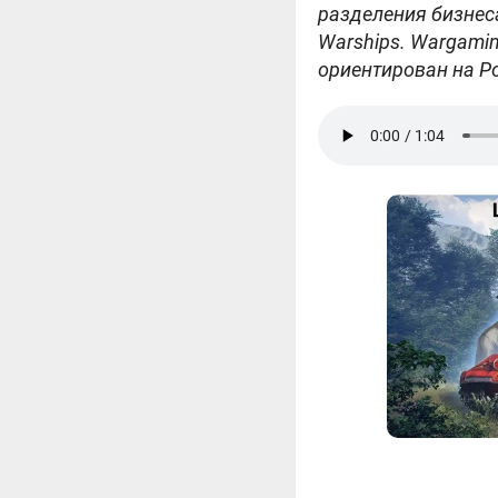
разделения бизнеса
Warships. Wargami
ориентирован на Р