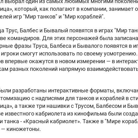
ыл выбрал один из самых любимых многими поколен
ица», который, как полагают в компании, занимает о
лей игр "Мир танков" и "Мир кораблей".
а Трус, Балбес и Бывалый появятся в играх "Мир тан
тве командиров. Для этих персонажей была записан
ерные фразы Труса, Балбеса и Бывалого появятся в и
 игроки смогут использовать по своему усмотрени
в впервые окажутся в новом измерении — в интеракт
кам разных поколений напрямую взаимодействовать
 были разработаны интерактивные форматы, включ
томизацию с надписями для танков и кораблей в ст
ица», а также три нашивки с Трусом, Балбесом и Бы
азе известного кабриолета из кинофильма были соз
и танка - «Красный кабриолет». Также в "Мире кораб
 — киножетоны.