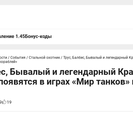
ление 1.45
Бонус-коды
ости
/
События
/
Стальной охотник
/
Трус, Балбес, Бывалый и легендарный К
 кораблей»
ес, Бывалый и легендарный Кр
появятся в играх «Мир танков»
9
19