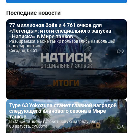
Последние новости
77 миллионов боёв и 4 761 очков для
«Легенды»: итоги специального запуска
«Натиска» в Мире танков
Разбираемся, какие танки пользовались наибольшей
популярностью...
Сегодня, 08:51
0
Type 63 Yokozuna станет главной наградой
следующего кланового сезона в Мире
танков
В «Мире танков» готовят новую награду для...
08 августа, суббота
3