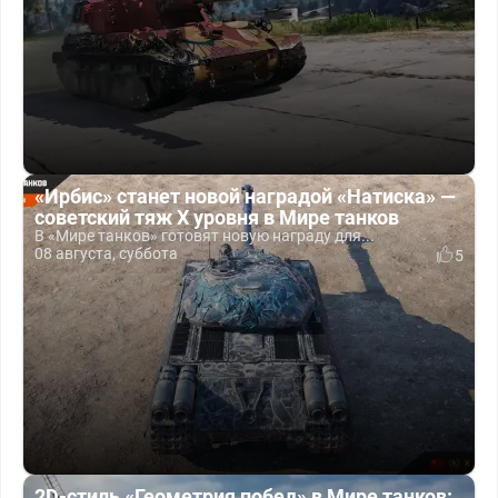
«Ирбис» станет новой наградой «Натиска» —
советский тяж X уровня в Мире танков
В «Мире танков» готовят новую награду для...
08 августа, суббота
5
2D-стиль «Геометрия побед» в Мире танков: