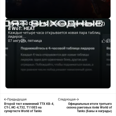
Weekend Chase #2 (Погоня на выходных #2)
в WoT: HEAT
Каждые четыре часа открывается новая пара таблиц
лидеров:...
07 августа, пятница
0
Предыдущая
Следующая
Второй тест изменений ТТХ КВ-4,
Официальные итоги третьего
СТ-I, ИС-4,T32, T110E5 на
сезона ранговых боёв World of
супертесте World of Tanks
Tanks (Баны и награды)