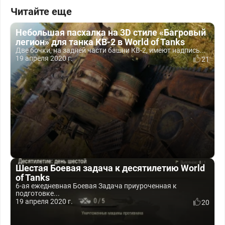
Читайте еще
Небольшая пасхалка на 3D стиле «Багровый
легион» для танка КВ-2 в World of Tanks
Две бочки, на задней части башни КВ-2, имеют надпись...
19 апреля 2020 г.
21
Шестая Боевая задача к десятилетию World
of Tanks
6-ая ежедневная Боевая Задача приуроченная к
подготовке...
19 апреля 2020 г.
20