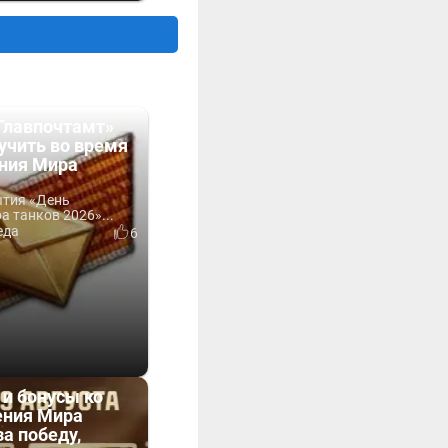
Главпочтамт»
учить во время
ния Мира
ытия «День
 танков 2026»...
еда
6
 и бонусы ко
ния Мира
за победу,