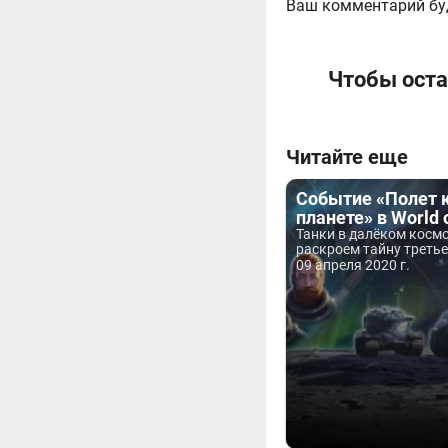
Ваш комментарий бу
Чтобы оста
Читайте еще
Событие «Полет к
планете» в World 
Танки в далёком космо
раскроем тайну третье
09 апреля 2020 г.