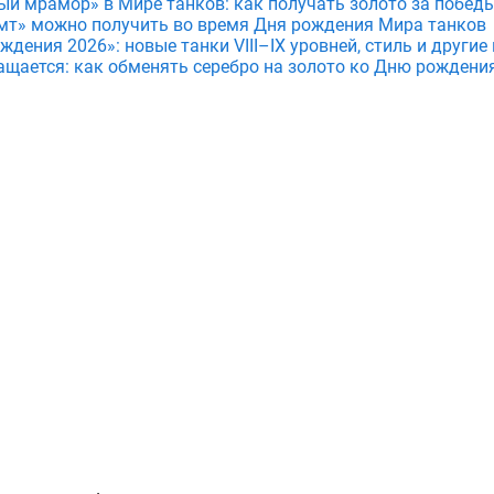
ый мрамор» в Мире танков: как получать золото за побед
мт» можно получить во время Дня рождения Мира танков
дения 2026»: новые танки VIII–IX уровней, стиль и други
ащается: как обменять серебро на золото ко Дню рождени