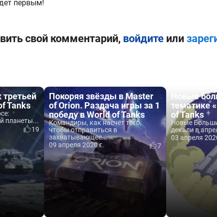
дет первым!
вить свой комментарий,
войдите
или
зарег
 третьей
Покоряя звёзды в Master
Новые бол
of Tanks
of Orion. Раздача игры за 1
тематике 
се:
победу в World of Tanks
of Tanks
й планеты...
Командиры, как насчёт того,
Новые Больш
19
чтобы отправиться в
декали в апрел
захватывающее...
03 апреля 2020
09 апреля 2020 г.
7