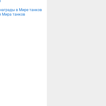
ы
е награды в Мире танков
я Мира танков