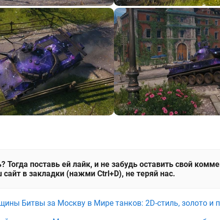
? Тогда поставь ей лайк, и не забудь оставить свой комм
 сайт в закладки (нажми Ctrl+D), не теряй нас.
щины Битвы за Москву в Мире танков: 2D-стиль, золото и 