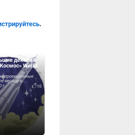
истрируйтесь
.
ьшие декали в
«Космос» World
ие проекционные
е месяце в...
 г.
10