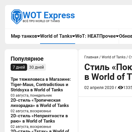
WOT Express
ВСЁ ПРО WORLD OF TANKS
Мир танков
World of Tanks
WoT: HEAT
Прочее
Обнов
Популярное
Главная
/
World of Tanks
/
С
Стиль «Пок
7 дней
30 дней
в World of 
Три тяжеловеса в Магазине:
Tiger-Maus, Contradictious и
02 апреля 2020 г.
133
Stridsyxa в World of Tanks
03 августа, понедельник
2D-стиль «Тропическая
лихорадка» в World of Tanks
02 августа, воскресенье
2D-стиль «Неприятности в
раю» в World of Tanks
02 августа, воскресенье
2D-стиль «Татау» в World of