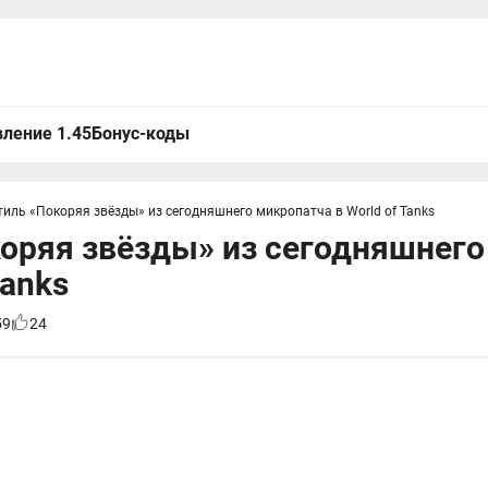
ление 1.45
Бонус-коды
тиль «Покоряя звёзды» из сегодняшнего микропатча в World of Tanks
оряя звёзды» из сегодняшнего
Tanks
59
24