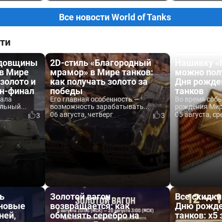
Все новости World of Tanks
ти
одовщины
2D-стиль «Благородный
Нашивку «
 в Мире
мрамор» в Мире танков:
можно пол
 золото и
как получать золото за
Дня рожде
йн-финал
победы
танков
вала
Его главная особенность —
Во время соб
льный...
возможность зарабатывать...
рождения Мира
06 августа, четверг
05 августа, ср
3
3
ь
Золотой вагон
Все скидки
 новые
возвращается: как
Дню рожде
ней,
обменять серебро на
танков: x5 