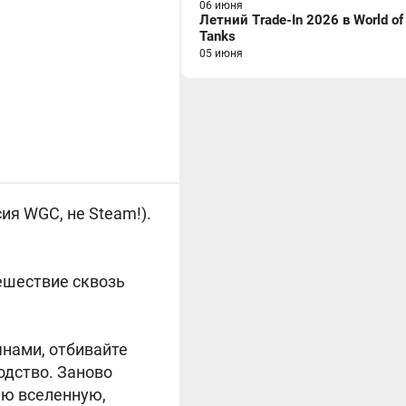
06 июня
Летний Trade-In 2026 в World of
Tanks
05 июня
сия WGC, не Steam!).
ешествие сквозь
янами, отбивайте
одство. Заново
юю вселенную,