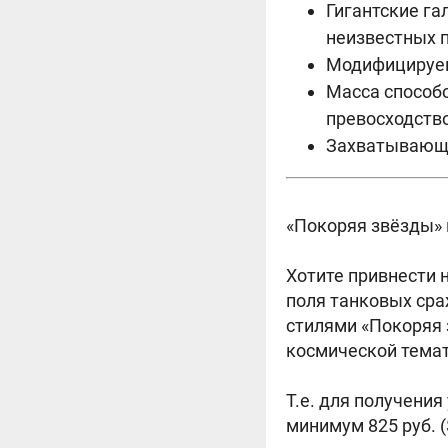
Гигантские га
неизвестных п
Модифицируем
Масса способо
превосходство
Захватывающи
«Покоряя звёзды» 
Хотите привнести 
поля танковых сра
стилями «Покоряя 
космической тема
Т.е. для получени
минимум 825 руб. (