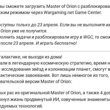
вы сможете загрузить Master of Orion с разблокиро
ским режимом через
Wargaming.net
Game Center.
ступны только до 23 апреля. Если вы не выполните их
 Orion уже не получится.
олнить задачи и разблокировали игру в WGC, то смож
после 23 апреля. И играть бесплатно!
галактике, не выходя из дома!
рали в легендарную космическую стратегию, время на
т исследования звёзд и колонизации планет, смогут
актические завоевания. Вот лишь немногое из того, 
ательской версии Master of Orion:
ых рас из оригинальной Master of Orion, а также 4 д
охнул жизнь продвинутый ИИ, озвученные знаменит
едуемых технологий.