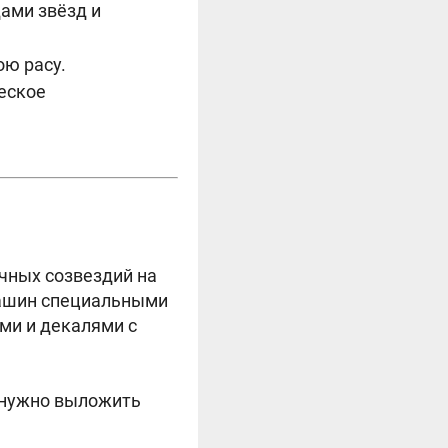
дами звёзд и
ю расу.
еское
чных созвездий на
машин специальными
ми и декалями с
нужно выложить