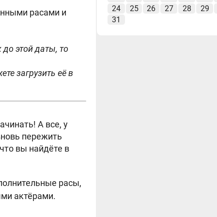
24
25
26
27
28
29
ванными расами и
31
 до этой даты, то
ете загрузить её в
чинать! А все, у
 вновь пережить
что вы найдёте в
ополнительные расы,
ыми актёрами.