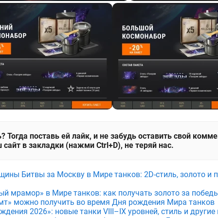
? Тогда поставь ей лайк, и не забудь оставить свой комм
 сайт в закладки (нажми Ctrl+D), не теряй нас.
щины Битвы за Москву в Мире танков: 2D-стиль, золото и 
ый мрамор» в Мире танков: как получать золото за побед
мт» можно получить во время Дня рождения Мира танков
дения 2026»: новые танки VIII–IX уровней, стиль и други