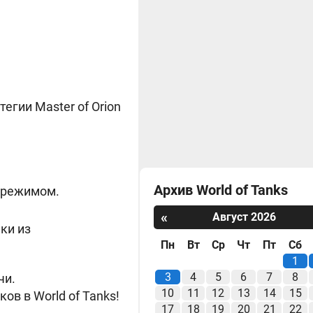
егии Master of Orion
Архив World of Tanks
 режимом.
«
Август 2026
ки из
Пн
Вт
Ср
Чт
Пт
Сб
1
3
4
5
6
7
8
чи.
10
11
12
13
14
15
в в World of Tanks!
17
18
19
20
21
22