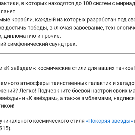
лактики, в которых находятся до 100 систем с мириа
ланет.
ые корабли, каждый из которых разработан под сво
в достичь победы, включая завоевание, технологич
, дипломатию и прочие.
й симфонический саундтрек.
и «К звёздам»: космические стили для ваших танков!
немного атмосферы таинственных галактик и загадо
жений? Легко! Подчеркните боевой настрой своих 
звёзды» и «К звёздам», а также эмблемами, надпися
тикой!
я уникального космического стиля
«Покоряя звёзды»
$15).