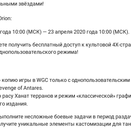
льными звёздами!
rion:
года 10:00 (МСК) — 23 апреля 2020 года 10:00 (МСК).
те получить бесплатный доступ к культовой 4X-страт
однопользовательского режима!
 копию игры в WGC только с однопользовательским
venge of Antares.
расу Ханат терранов и режим «классической» графи
го издания.
выполните несложные боевые задачи в период разда
олучите уникальные элементы кастомизации для танко