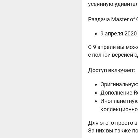
усеянную удивите
Раздача Master of O
9 апреля 2020 
С 9 апреля вы може
с полной версией 
Доступ включает:
Оригинальную
Дополнение Re
Инопланетную 
коллекционно
Для этого просто 
За них вы также п