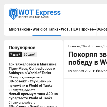
WOT Express
ВСЁ ПРО WORLD OF TANKS
Мир танков
World of Tanks
WoT: HEAT
Прочее
Обнов
Популярное
Главная
/
World of Tanks
/
П
Покоряя зв
7 дней
30 дней
победу в Wo
Три тяжеловеса в Магазине:
Tiger-Maus, Contradictious и
09 апреля 2020 г.
925
Stridsyxa в World of Tanks
03 августа, понедельник
3D-объект «Улучшенный
пулемёт» в World of Tanks
01 августа, суббота
Новый премиум танк A20 на
супертесте World of Tanks
01 августа, суббота
3D-объект «Эхо-баллоны» в