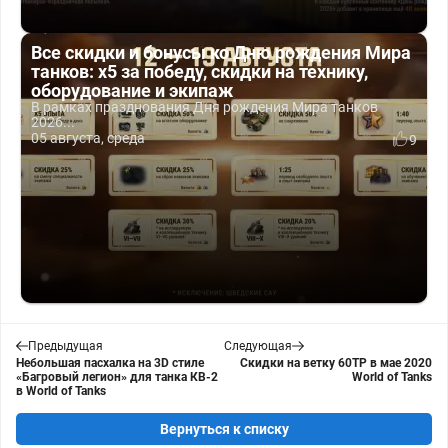
Все скидки и бонусы ко Дню рождения Мира
танков: x5 за победу, скидки на технику,
оборудование и экипаж
В рамках празднования Дня рождения Мира танков
2026...
05 августа, среда
9
Предыдущая
Следующая
Небольшая пасхалка на 3D стиле
Скидки на ветку 60TP в мае 2020
«Багровый легион» для танка КВ-2
World of Tanks
в World of Tanks
Вернуться к списку