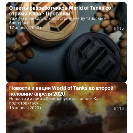
Ответы разработчиков World of Tanks со
стрима Юша - Протанки
Уже 4-й индивидуальный стрим между танковым
блогером...
17 апреля 2020 г.
15
Новости и акции World of Tanks во второй
половине апреля 2020
Новости и акции с Кариной уже на канале! Как
подготовиться...
16 апреля 2020 г.
18