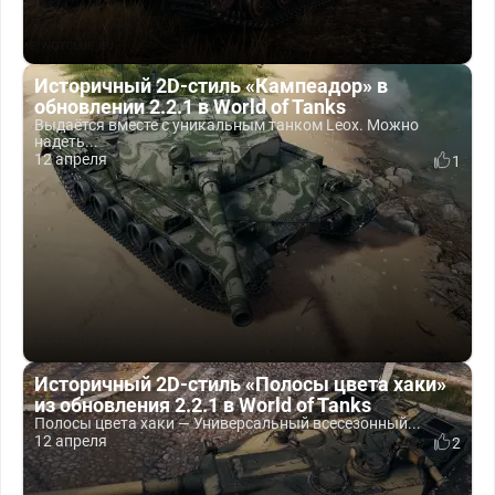
Историчный 2D-стиль «Кампеадор» в
обновлении 2.2.1 в World of Tanks
Выдаётся вместе с уникальным танком Leox. Можно
надеть...
12 апреля
1
Историчный 2D-стиль «Полосы цвета хаки»
из обновления 2.2.1 в World of Tanks
Полосы цвета хаки — Универсальный всесезонный...
12 апреля
2