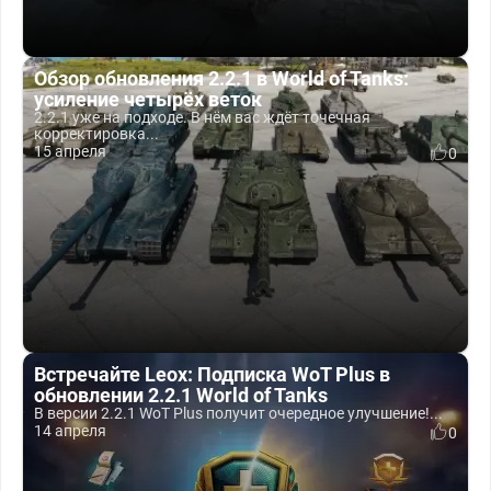
Обзор обновления 2.2.1 в World of Tanks:
усиление четырёх веток
2.2.1 уже на подходе. В нём вас ждёт точечная
корректировка...
15 апреля
0
Встречайте Leox: Подписка WoT Plus в
обновлении 2.2.1 World of Tanks
В версии 2.2.1 WoT Plus получит очередное улучшение!...
14 апреля
0