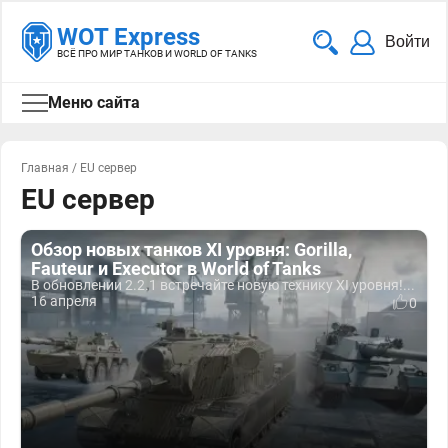
WOT Express
Войти
ВСЁ ПРО МИР ТАНКОВ И WORLD OF TANKS
Меню сайта
Главная
/
EU сервер
EU сервер
Обзор новых танков XI уровня: Gorilla,
Fauteur и Executor в World of Tanks
В обновлении 2.2.1 встречайте новую технику XI уровня!...
16 апреля
0