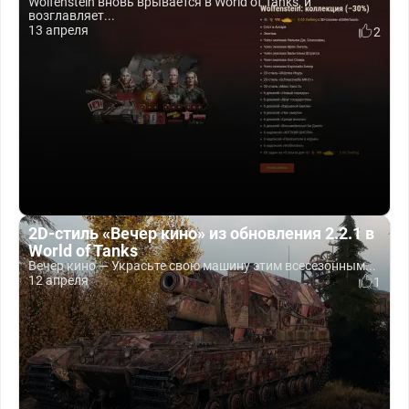
Wolfenstein вновь врывается в World of Tanks, и
возглавляет...
13 апреля
2
2D-стиль «Вечер кино» из обновления 2.2.1 в
World of Tanks
Вечер кино — Украсьте свою машину этим всесезонным...
12 апреля
1