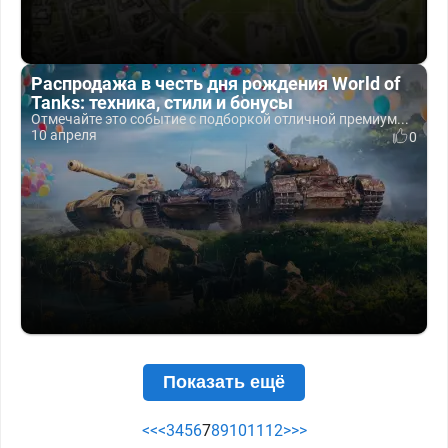
Распродажа в честь дня рождения World of
Tanks: техника, стили и бонусы
Отмечайте это событие с подборкой отличной премиум...
10 апреля
0
Показать ещё
<<
<
3
4
5
6
7
8
9
10
11
12
>
>>