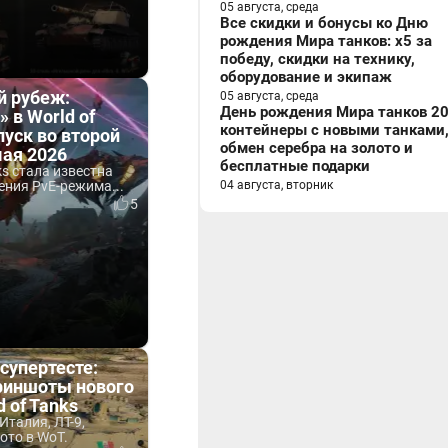
05 августа, среда
Все скидки и бонусы ко Дню
рождения Мира танков: x5 за
победу, скидки на технику,
оборудование и экипаж
й рубеж:
05 августа, среда
День рождения Мира танков 20
 в World of
контейнеры с новыми танками
пуск во второй
обмен серебра на золото и
мая 2026
бесплатные подарки
ks стала известна
ения PvE-режима...
04 августа, вторник
5
 супертесте:
риншоты нового
d of Tanks
Италия, ЛТ-9,
ото в WoT.