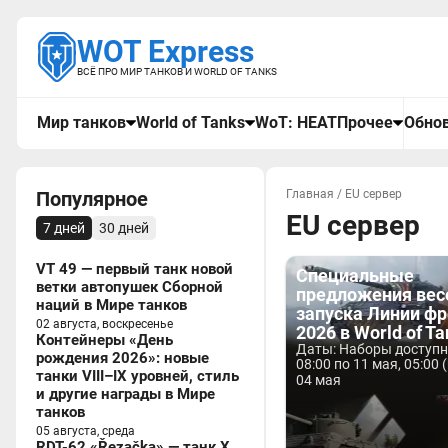
WOT Express
ВСЁ ПРО МИР ТАНКОВ И WORLD OF TANKS
Мир танков
World of Tanks
WoT: HEAT
Прочее
Обнов
Популярное
Главная
/
EU сервер
EU сервер
7 дней
30 дней
VT 49 — первый танк новой
Специальные
ветки автопушек Сборной
предложения вес
наций в Мире танков
запуска Линии фр
02 августа, воскресенье
2026 в World of T
Контейнеры «День
Даты: Наборы доступны
рождения 2026»: новые
08:00 по 11 мая, 05:00 
танки VIII–IX уровней, стиль
04 мая
и другие награды в Мире
танков
05 августа, среда
RDT-62 «Řezačka» — танк X