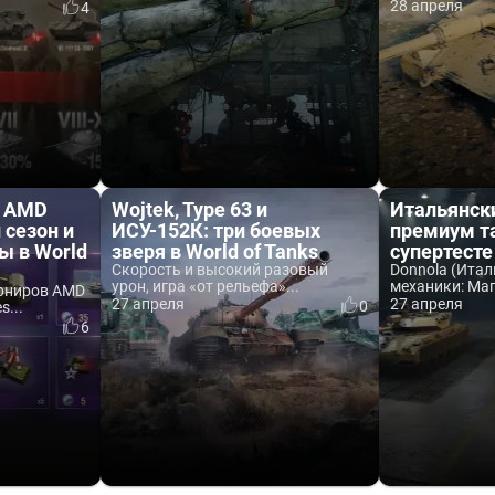
28 апреля
4
в AMD
Wojtek, Type 63 и
Итальянск
 сезон и
ИСУ-152К: три боевых
премиум та
ы в World
зверя в World of Tanks
супертесте
Скорость и высокий разовый
Donnola (Итали
урон, игра «от рельефа»...
механики: Маг
урниров AMD
27 апреля
27 апреля
0
s...
6