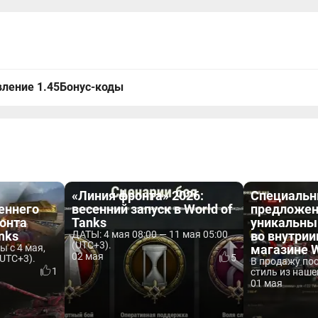
ление 1.45
Бонус-коды
«Линия фронта» 2026:
Специаль
еннего
весенний запуск в World of
предложен
онта
Tanks
уникальны
anks
ДАТЫ: 4 мая 08:00 — 11 мая 05:00
во внутри
(UTC+3).
 с 4 мая,
магазине W
02 мая
5
(UTC+3).
В продажу пос
1
стиль из нашег
01 мая