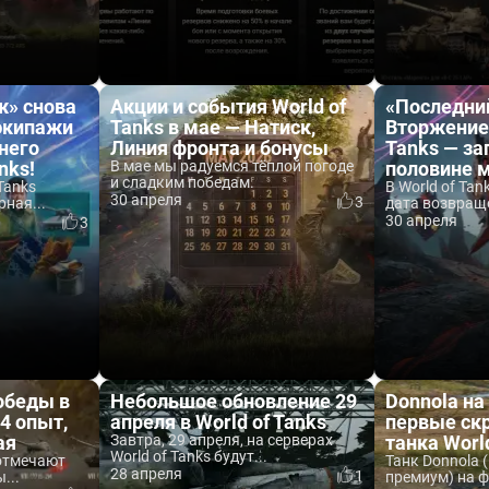
ж» снова
Акции и события World of
«Последни
 экипажи
Tanks в мае — Натиск,
Вторжение»
него
Линия фронта и бонусы
Tanks — за
nks!
В мае мы радуемся тёплой погоде
половине 
и сладким победам.
 Tanks
В World of Tan
30 апреля
3
ная...
дата возвращ
30 апреля
3
обеды в
Небольшое обновление 29
Donnola на
×4 опыт,
апреля в World of Tanks
первые ск
ая
Завтра, 29 апреля, на серверах
танка Worl
World of Tanks будут...
 отмечают
Танк Donnola (
28 апреля
1
...
премиум) на ф