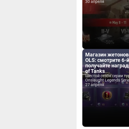
30 апреля
Магазин жетоно
OLS: смотрите 6-й
получайте наград
of Tanks
Шестой сезон серии т
Onslaught Legends Serie
27 апреля