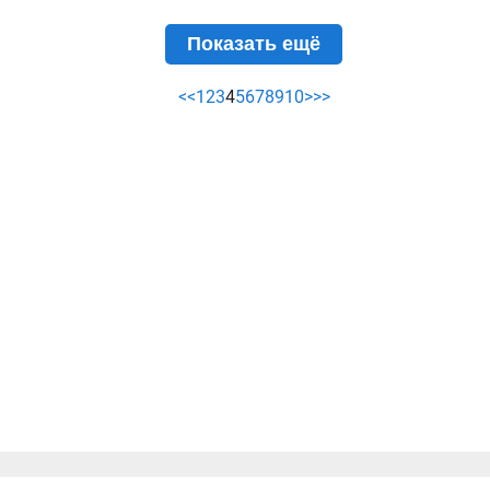
Показать ещё
<<
1
2
3
4
5
6
7
8
9
10
>
>>