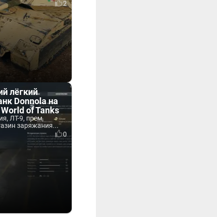
2
ий лёгкий
нк Donnola на
 World of Tanks
я, ЛТ-9, прем,
азин заряжания...
0