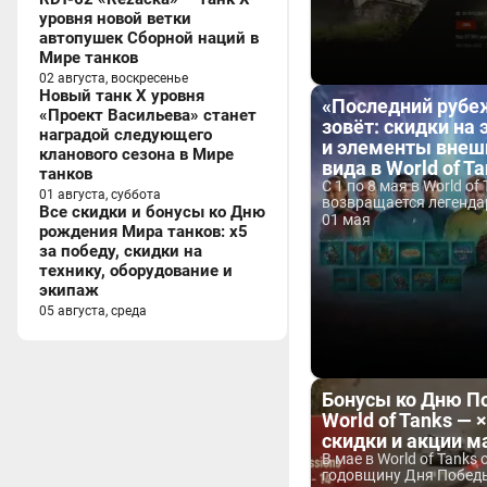
уровня новой ветки
автопушек Сборной наций в
Мире танков
02 августа, воскресенье
Новый танк X уровня
«Последний рубе
«Проект Васильева» станет
зовёт: скидки на
наградой следующего
и элементы внеш
кланового сезона в Мире
вида в World of Ta
танков
С 1 по 8 мая в World of
01 августа, суббота
возвращается легендар
Все скидки и бонусы ко Дню
01 мая
рождения Мира танков: x5
за победу, скидки на
технику, оборудование и
экипаж
05 августа, среда
Бонусы ко Дню П
World of Tanks — 
скидки и акции м
В мае в World of Tanks
годовщину Дня Победы