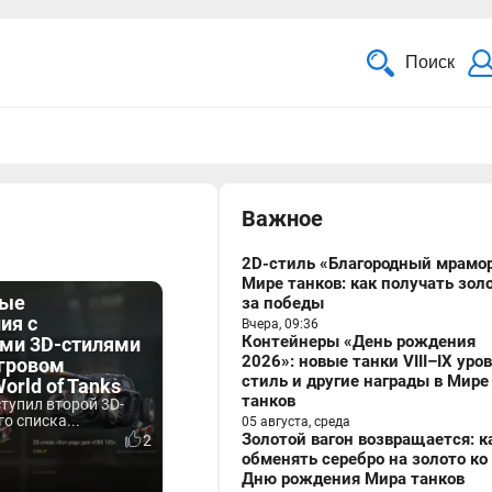
Поиск
Важное
2D-стиль «Благородный мрамор
Мире танков: как получать зол
ные
за победы
ия с
Вчера, 09:36
Контейнеры «День рождения
ми 3D-стилями
2026»: новые танки VIII–IX уро
игровом
стиль и другие награды в Мире
orld of Tanks
танков
тупил второй 3D-
о списка...
05 августа, среда
Золотой вагон возвращается: к
2
обменять серебро на золото ко
Дню рождения Мира танков