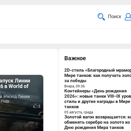
Поиск
Важное
2D-стиль «Благородный мрамор
Мире танков: как получать зол
апуск Линии
за победы
6 в World of
Вчера, 09:36
Контейнеры «День рождения
2026»: новые танки VIII–IX уро
ой эпизод Линии
 году.
стиль и другие награды в Мире
3
танков
05 августа, среда
Золотой вагон возвращается: к
обменять серебро на золото ко
Дню рождения Мира танков