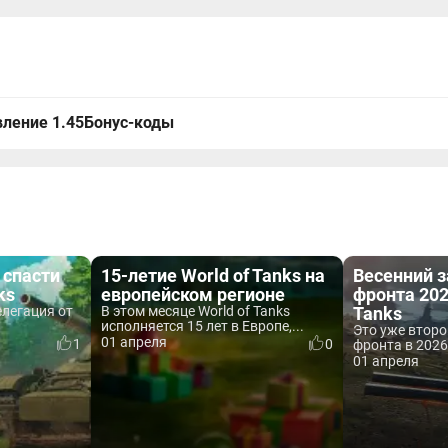
ление 1.45
Бонус-коды
 спасти
15-летие World of Tanks на
Весенний з
ks
европейском регионе
фронта 202
елегация от
В этом месяце World of Tanks
Tanks
исполняется 15 лет в Европе,...
Это уже втор
01 апреля
1
0
фронта в 2026
01 апреля