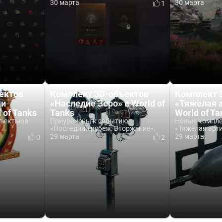
30 марта
30 марта
1
ектов
Комплект 3D-объектов
Комплект 
 и
«Наследие Зеро» в World of
«Тяжёлая 
 of Tanks
Tanks
World of Ta
бъектыов
Приурочены к событию
Новые компле
«Последний рубеж: Вторжение».
«Тяжёлая арти
29 марта
29 марта
0
2