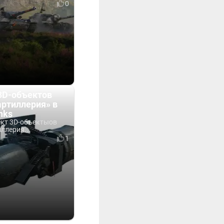
0
3D-объектов
артиллерия» в
nks
кт 3D-объектыов
ллерия...
1