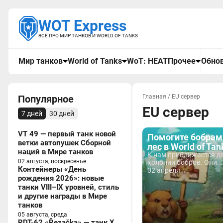
WOT Express
ВСЁ ПРО МИР ТАНКОВ И WORLD OF TANKS
Мир танков
World of Tanks
WoT: HEAT
Прочее
Обнов
Популярное
Главная
/
EU сервер
EU сервер
7 дней
30 дней
VT 49 — первый танк новой
Помогите бобрам
ветки автопушек Сборной
лес в World of Tan
наций в Мире танков
К нам приближается д
02 августа, воскресенье
колонии бобров. Они...
Контейнеры «День
02 апреля
рождения 2026»: новые
танки VIII–IX уровней, стиль
и другие награды в Мире
танков
05 августа, среда
RDT-62 «Řezačka» — танк X