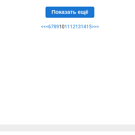
Показать ещё
<<
<
6
7
8
9
10
11
12
13
14
15
>
>>