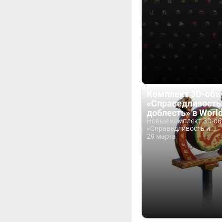
Комплект 3D-объ
«Справедливость
доблесть» в World
Новые комплект 3D-о
«Справедливость и...
29 марта