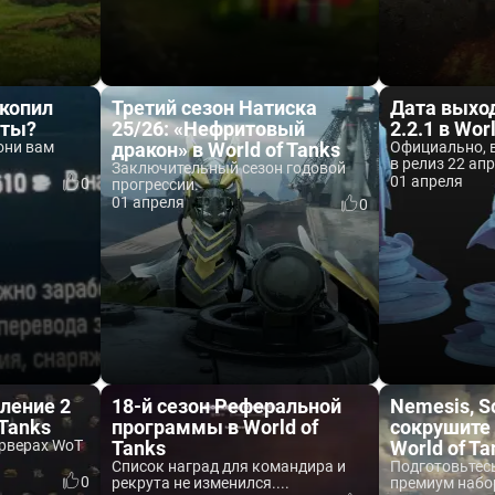
копил
Третий сезон Натиска
Дата выхо
еты?
25/26: «Нефритовый
2.2.1 в Wor
 они вам
дракон» в World of Tanks
Официально, в
в релиз 22 ап
Заключительный сезон годовой
01 апреля
0
прогрессии.
01 апреля
0
ление 2
18-й сезон Реферальной
Nemesis, S
 Tanks
программы в World of
сокрушите 
ерверах WoT
Tanks
World of Ta
Список наград для командира и
Подготовьтес
0
рекрута не изменился....
премиум набор