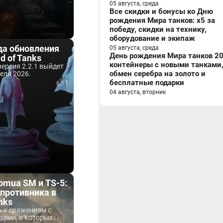
05 августа, среда
Все скидки и бонусы ко Дню
рождения Мира танков: x5 за
победу, скидки на технику,
оборудование и экипаж
да обновления
05 августа, среда
День рождения Мира танков 20
ld of Tanks
контейнеры с новыми танками
ерсия 2.2.1 выйдет
обмен серебра на золото и
реля 2026.
бесплатные подарки
1
04 августа, вторник
omua SM и TS-5:
противника в
nks
ь к сражениям с
ами, в которых...