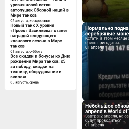
уровня новой ветки
автопушек Сборной наций в
Мире танков
02 августа, воскресенье
Новый танк X уровня
Нормально подна
«Проект Васильева» станет
серебряные мон
наградой следующего
Кстати, в этом месяце
кланового сезона в Мире
очень пригодятся.
танков
01 апреля
01 августа, суббота
Все скидки и бонусы ко Дню
рождения Мира танков: x5
за победу, скидки на
технику, оборудование и
экипаж
05 августа, среда
Небольшое обнов
апреля в World of
Завтра, 2 апреля, на с
будут проводиться...
01 апреля