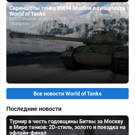
Скриншоты танка XM94 Shadow с супертеста
World of Tanks
XM94 Shadow на фото в WoT.
18 апреля
0
Все новости World of Tanks
Последние новости
Турнир в честь годовщины Битвы за Москву
в Мире танков: 2D-стиль, золото и поездка на
офлайн-финал