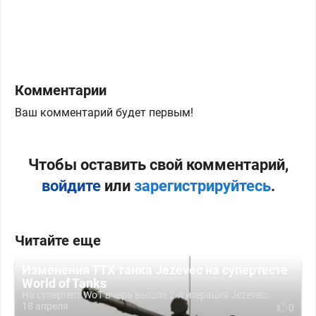
Комментарии
Ваш комментарий будет первым!
Чтобы оставить свой комментарий,
войдите
или
зарегистрируйтесь
.
Читайте еще
Изменения ТТХ танка Jezevec на супертесте
World of Tanks
На супертест WoT вчера вышла 2-я итерация Jezevec.
18 апреля
0