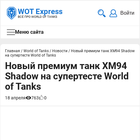
WOT Express
Войти
ВСЁ ПРО WORLD OF TANKS
Меню сайта
Главная
/
World of Tanks
/
Новости
/
Новый премиум танк XM94 Shadow
на супертесте World of Tanks
Новый премиум танк XM94
Shadow на супертесте World
of Tanks
18 апреля
763
0