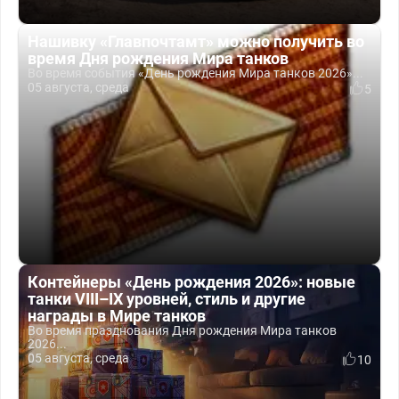
Нашивку «Главпочтамт» можно получить во
время Дня рождения Мира танков
Во время события «День рождения Мира танков 2026»...
05 августа, среда
5
Контейнеры «День рождения 2026»: новые
танки VIII–IX уровней, стиль и другие
награды в Мире танков
Во время празднования Дня рождения Мира танков
2026...
05 августа, среда
10