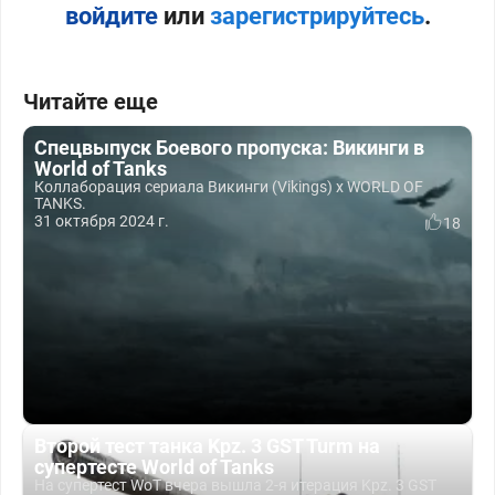
войдите
или
зарегистрируйтесь
.
Читайте еще
Спецвыпуск Боевого пропуска: Викинги в
World of Tanks
Коллаборация сериала Викинги (Vikings) x WORLD OF
TANKS.
31 октября 2024 г.
18
Второй тест танка Kpz. 3 GST Turm на
супертесте World of Tanks
На супертест WoT вчера вышла 2-я итерация Kpz. 3 GST