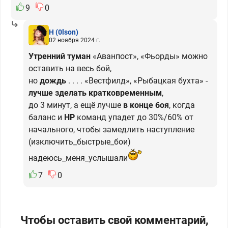
9
0
H
(0lson)
02 ноября 2024 г.
Утренний туман
«Аванпост», «Фьорды» можно
оставить на весь бой,
но
дождь
. . . . «Вестфилд», «Рыбацкая бухта» -
лучше зделать кратковременным
,
до 3 минут, а ещё лучше
в конце боя
, когда
баланс и
HP
команд упадет до 30%/60% от
начального, чтобы замедлить наступление
(изключить_быстрые_бои)
надеюсь_меня_услышали
7
0
Чтобы оставить свой комментарий,