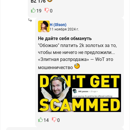
BZ 176
19
0
H
(0lson)
11 ноября 2024 г.
Не дайте себя обмануть
"Обожаю" платить 2k золотых за то,
чтобы мне ничего не предложили...
«Элитная распродажа» — WoT это
мошенничество
14
0