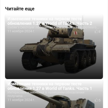
Читайте еще
Изменение техники на первом тесте
обновления 1.27 в World of Tanks. Часть 2
Gabler’s Destroyer получил важное изменение короткого...
11 ноября 2024 г.
8
Изменение техники на первом тесте
обновления 1.27 в World of Tanks. Часть 1
Интересные изменения в нынешнем обновлении
получила...
11 ноября 2024 г.
5