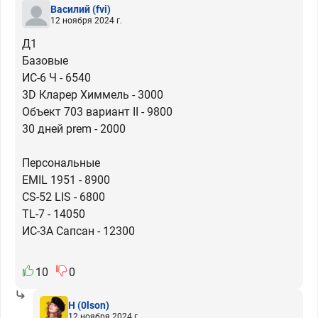
Василий
(fvi)
12 ноября 2024 г.
Д1
Базовые
ИС-6 Ч - 6540
3D Кларер Химмель - 3000
Объект 703 вариант II - 9800
30 дней prem - 2000
Персональные
EMIL 1951 - 8900
CS-52 LIS - 6800
TL-7 - 14050
ИС-3А Сапсан - 12300
10
0
H
(0lson)
12 ноября 2024 г.