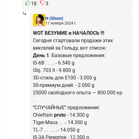
18
3
H
(0lson)
11 ноября 2024 г.
WOT БЕЗУМИЕ и НАЧАЛОСЬ !!!
Сегодня стартовали продажи этих
векселей за Гольду, вот список:
День 1
. Базовые предложения:
IS-6B . . . . - 6.540 g
Obj. 703 II - 9.800 g
3D-стиль для E100 - 3.000 g
30-премиум.дней. - 2.000 g
25000 свободного опыта — 800.000 кр
.
"
СЛУЧАЙНЫЕ
"
предложения:
Chieftain
proto
- 14.300 g
Tiger-Maus . . .- 14.300 g
TL-7 . . . . . .- 14.050 g
IS-3A Peregrine - 12.300 g