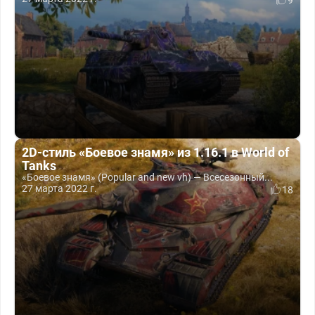
9
2D-стиль «Боевое знамя» из 1.16.1 в World of
Tanks
«Боевое знамя» (Popular and new vh) — Всесезонный...
27 марта 2022 г.
18