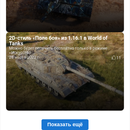
2D-стиль «Поле боя» из 1.16.1 в World of
Tanks
Можно будет получить бесплатно только в режиме
«Искусство...
26 марта 2022 г.
11
Показать ещё