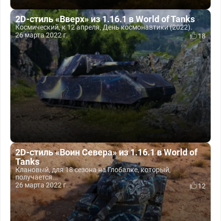
2D-стиль «Вверх» из 1.16.1 в World of Tanks
Космический, к 12 апреля, День космонавтики (2022).
26 марта 2022 г.
18
2D-стиль «Воин Севера» из 1.16.1 в World of
Tanks
Клановый, для 18 сезона на Глобалке, который,
получается...
26 марта 2022 г.
12