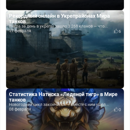
Рекордный онлайн в Укрепрайонах Мира
танков
Вчера за день в укрепы зашло 3 268 кланов — что...
17 февраля
6
Статистика Натиска «Ледяной тигр» в Мире
танков
Новогодний цикл закончился — вместе с ним ушёл...
08 февраля
0