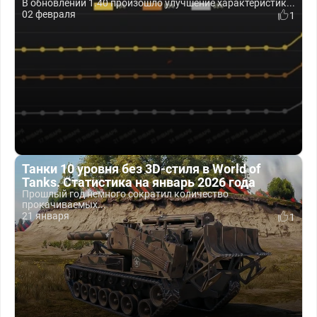
В обновлении 1.40 произошло улучшение характеристик...
02 февраля
1
Танки 10 уровня без 3D-стиля в World of
Tanks. Статистика на январь 2026 года
Прошлый год немного сократил количество
прокачиваемых...
21 января
1