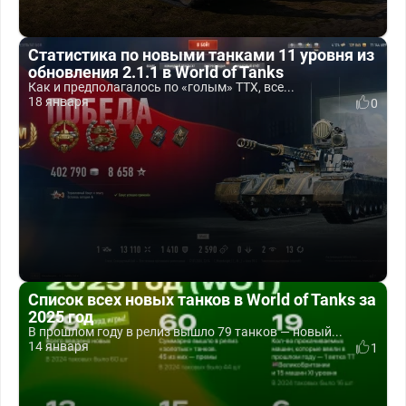
Статистика по новыми танками 11 уровня из
обновления 2.1.1 в World of Tanks
Как и предполагалось по «голым» ТТХ, все...
18 января
0
Список всех новых танков в World of Tanks за
2025 год
В прошлом году в релиз вышло 79 танков — новый...
14 января
1