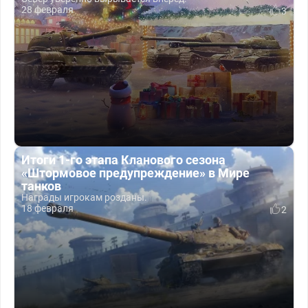
28 февраля
3
Итоги 1-го этапа Кланового сезона
«Штормовое предупреждение» в Мире
танков
Награды игрокам розданы.
18 февраля
2