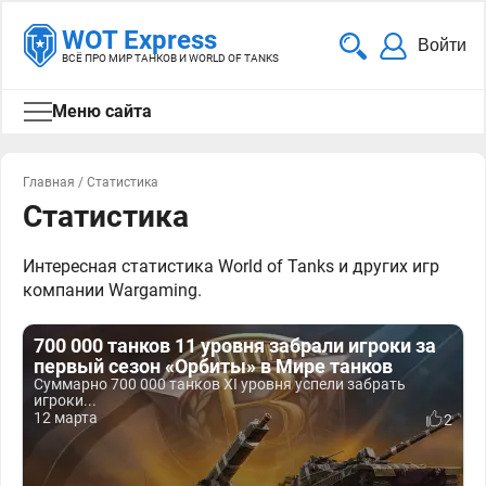
WOT Express
Войти
ВСЁ ПРО МИР ТАНКОВ И WORLD OF TANKS
Меню сайта
Главная
/
Статистика
Статистика
Интересная статистика World of Tanks и других игр
компании Wargaming.
700 000 танков 11 уровня забрали игроки за
первый сезон «Орбиты» в Мире танков
Суммарно 700 000 танков XI уровня успели забрать
игроки...
12 марта
2