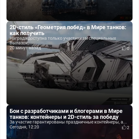
2D-стиль «Геометрия побед» в Мире танков:
как получить
Награда доступна только участникам специальных
Вылазок,...
20 минут назад
0
Бои с разработчиками и блогерами в Мире
танков: контейнеры и 2D-стиль за победу
За участие гарантированы праздничные контейнеры, а...
Сегодня, 12:20
2