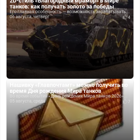
2D-стиль «Благородный мрамор» в Мире
танков: как получать золото за победы
Его главная особенность — возможность зарабатывать...
06 августа, четверг
4
Нашивку «Главпочтамт» можно получить во
время Дня рождения Мира танков
Во время события «День рождения Мира танков 2026»...
05 августа, среда
7