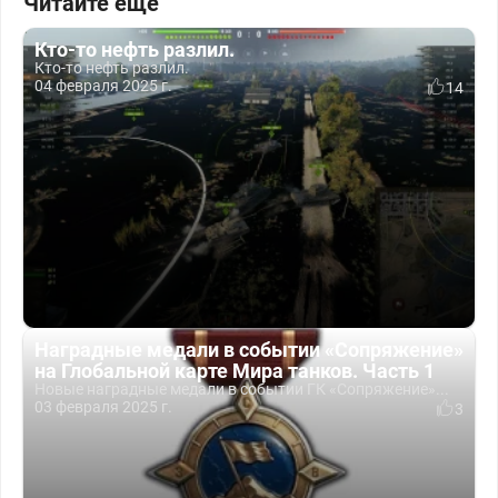
Читайте еще
Кто-то нефть разлил.
Кто-то нефть разлил.
04 февраля 2025 г.
14
Наградные медали в событии «Сопряжение»
на Глобальной карте Мира танков. Часть 1
Новые наградные медали в событии ГК «Сопряжение»...
03 февраля 2025 г.
3