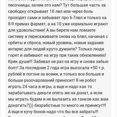
песочницы, зачем это нам? Тут большая часть за
свободку открывает 10 лвл или через боль
проходят сами и забывает про 6-7лвл и только на
8-9 премах фармят, а на 10 уже нормально играют
для удовольствия! А вы берете нам ломаете
систему и пересаживаете снова на 6лвл, начиная с
орбиты и сброса, новый уровень, новые задания
интерес для людей круто думаете? Только люди
горят и забивают на игру при таких обновлениях!
Крик души!!! Забивал не раз на игру и снова забью
болт! За последние 2 года игра высосала +50 т.р.
рублей в погоне за всеми, и только все больше и
больше разочарований приносит! Я не робот
играть 24 часа в игры, а еще и надо как то
зарабатывать деньги опять же на донат, а если
мы играть будем и не вылазить из танков как вам
донатить?))) безработные то много не принесут!!!
А еще и кучу бонов надо что бы все забрать!!!