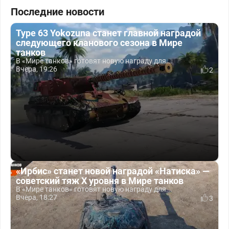
Последние новости
Type 63 Yokozuna станет главной наградой
следующего кланового сезона в Мире
танков
В «Мире танков» готовят новую награду для...
Вчера, 19:26
2
«Ирбис» станет новой наградой «Натиска» —
советский тяж X уровня в Мире танков
В «Мире танков» готовят новую награду для...
Вчера, 18:27
3