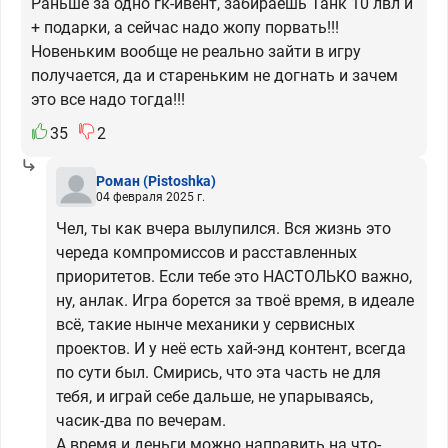
Раньше за одно гк-ивент, забираешь Танк 10 лвл и
+ подарки, а сейчас надо жопу порвать!!!
Новеньким вообще не реально зайти в игру
получается, да и стареньким не догнать и зачем
это все надо тогда!!!
35
2
Роман
(Pistoshka)
04 февраля 2025 г.
Чел, ты как вчера вылупился. Вся жизнь это
череда компромиссов и расставленных
приоритетов. Если тебе это НАСТОЛЬКО важно,
ну, анлак. Игра борется за твоё время, в идеале
всё, такие нынче механики у сервисных
проектов. И у неё есть хай-энд контент, всегда
по сути был. Смирись, что эта часть не для
тебя, и играй себе дальше, не упарываясь,
часик-два по вечерам.
А время и деньги можно направить на что-