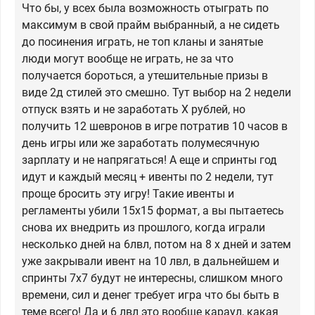
Что бы, у всех была возможность отыграть по
максимум в свой прайм выбранный, а не сидеть
до посинения играть, не топ кланы и занятые
люди могут вообще не играть, не за что
получается бороться, а утешительные призы в
виде 2д стилей это смешно. Тут выбор на 2 недели
отпуск взять и не заработать X рублей, но
получить 12 шевронов в игре потратив 10 часов в
день игры или же заработать полумесячную
зарплату и не напрягаться! А еще и спринты год
идут и каждый месяц + ивенты по 2 недели, тут
проще бросить эту игру! Такие ивенты и
регламенты убили 15х15 формат, а вы пытаетесь
снова их внедрить из прошлого, когда играли
несколько дней на 6лвл, потом на 8 х дней и затем
уже закрывали ивент на 10 лвл, в дальнейшем и
спринты 7х7 будут не интересны, слишком много
времени, сил и денег требует игра что бы быть в
теме всего! Да и 6 лвл это вообще караул, какая