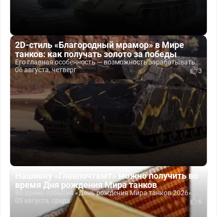
2D-стиль «Благородный мрамор» в Мире
танков: как получать золото за победы
Его главная особенность — возможность зарабатывать...
06 августа, четверг
3
Нашивку «Главпочтамт» можно получить во
время Дня рождения Мира танков
Во время события «День рождения Мира танков 2026»...
05 августа, среда
6