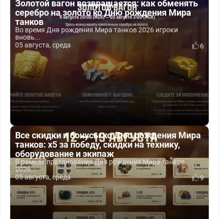
Золотой вагон возвращается: как обменять
серебро на золото ко Дню рождения Мира
танков
Во время Дня рождения Мира танков 2026 игроки
вновь...
05 августа, среда
6
Все скидки и бонусы ко Дню рождения Мира
танков: x5 за победу, скидки на технику,
оборудование и экипаж
В рамках празднования Дня рождения Мира танков
2026...
05 августа, среда
9