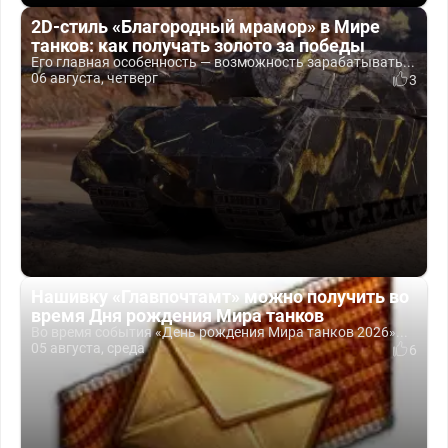
2D-стиль «Благородный мрамор» в Мире
танков: как получать золото за победы
Его главная особенность — возможность зарабатывать...
06 августа, четверг
3
Нашивку «Главпочтамт» можно получить во
время Дня рождения Мира танков
Во время события «День рождения Мира танков 2026»...
05 августа, среда
6