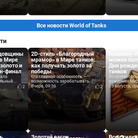
Все новости World of Tanks
ти
одовщины
2D-стиль «Благородный
Нашивку «
 в Мире
мрамор» в Мире танков:
можно пол
 золото и
как получать золото за
Дня рожде
йн-финал
победы
танков
вала
Его главная особенность —
Во время соб
льный...
возможность зарабатывать...
рождения Мира
Вчера, 09:36
05 августа, ср
2
2
ь
Золотой вагон
Все скидки