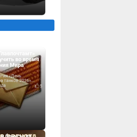
Главпочтамт»
учить во время
ния Мира
ытия «День
 танков 2026»...
еда
5
 и бонусы ко