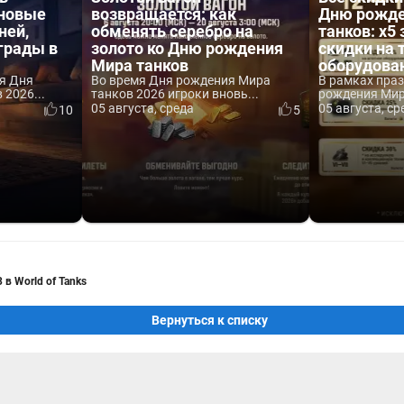
 новые
возвращается: как
Дню рожде
ней,
обменять серебро на
танков: x5 
аграды в
золото ко Дню рождения
скидки на 
Мира танков
оборудова
я Дня
Во время Дня рождения Мира
В рамках пра
2026...
танков 2026 игроки вновь...
рождения Мира
05 августа, среда
05 августа, ср
10
5
в World of Tanks
Вернуться к списку