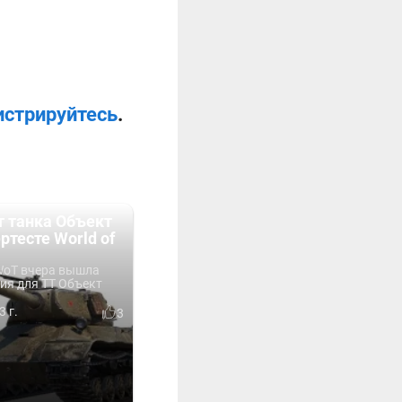
истрируйтесь
.
т танка Объект
ртесте World of
 WoT вчера вышла
ия для ТТ Объект
3 г.
3