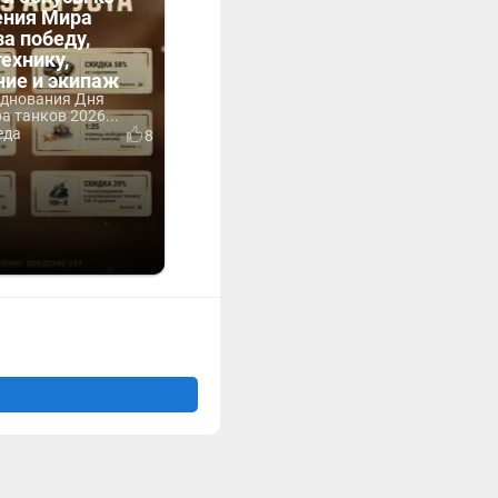
ния Мира
за победу,
технику,
ние и экипаж
зднования Дня
 танков 2026...
еда
8