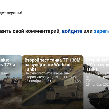
дет первым!
вить свой комментарий,
войдите
или
зарег
anks:
Второй тест танка TT-130M
Второй тес
ь T77 и
на супертесте World of
701 на супе
Tanks
Tanks
азине
На супертест WoT вчера ещё
На супертест
..
вторая итерация для ТТ TT-130M.
вторая итерац
701.
28 ноября 2023 г.
2
5
28 ноября 202