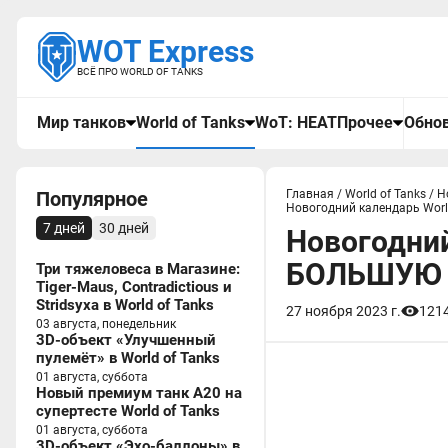
WOT Express
ВСЁ ПРО WORLD OF TANKS
Мир танков
World of Tanks
WoT: HEAT
Прочее
Обнов
Популярное
Главная
/
World of Tanks
/
Н
Новогодний календарь Worl
7 дней
30 дней
Новогодний
БОЛЬШУЮ к
Три тяжеловеса в Магазине:
Tiger-Maus, Contradictious и
Stridsyxa в World of Tanks
27 ноября 2023 г.
121
03 августа, понедельник
3D-объект «Улучшенный
пулемёт» в World of Tanks
01 августа, суббота
Новый премиум танк A20 на
супертесте World of Tanks
01 августа, суббота
3D-объект «Эхо-баллоны» в