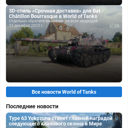
3D-стиль «Срочная доставка» для Bat.-
Châtillon Bourrasque в World of Tanks
Отдельно обратите внимание на всех медведей.
23 декабря 2023 г.
25
Все новости World of Tanks
Последние новости
Type 63 Yokozuna станет главной наградой
следующего кланового сезона в Мире