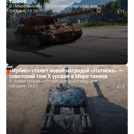
танков
В «Мире танков» готовят новую награду для...
Сегодня, 19:26
1
«Ирбис» станет новой наградой «Натиска» —
советский тяж X уровня в Мире танков
В «Мире танков» готовят новую награду для...
Сегодня, 18:27
2