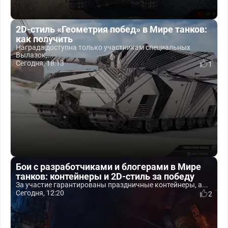
2D-стиль «Геометрия побед» в Мире танков:
как получить
Награда доступна только участникам специальных
Вылазок,...
Сегодня, 18:13
1
Бои с разработчиками и блогерами в Мире
танков: контейнеры и 2D-стиль за победу
За участие гарантированы праздничные контейнеры, а...
Сегодня, 12:20
2