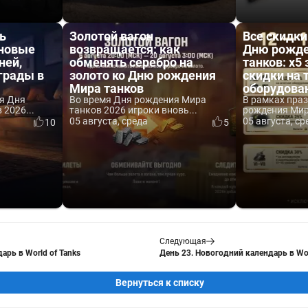
ь
Золотой вагон
Все скидки
 новые
возвращается: как
Дню рожде
ней,
обменять серебро на
танков: x5 
аграды в
золото ко Дню рождения
скидки на 
Мира танков
оборудова
я Дня
Во время Дня рождения Мира
В рамках пра
2026...
танков 2026 игроки вновь...
рождения Мира
05 августа, среда
05 августа, ср
10
5
Следующая
арь в World of Tanks
День 23. Новогодний календарь в Wor
Вернуться к списку