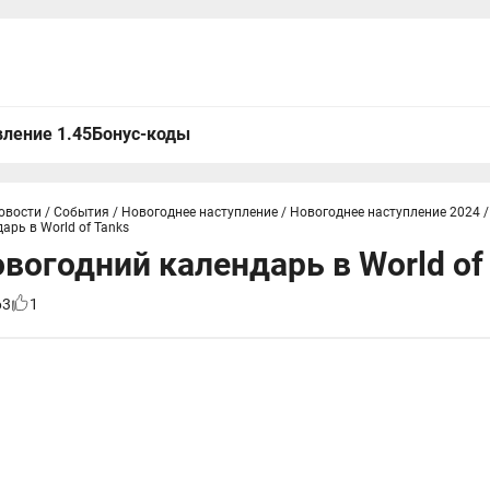
ление 1.45
Бонус-коды
овости
/
События
/
Новогоднее наступление
/
Новогоднее наступление 2024
/
арь в World of Tanks
овогодний календарь в World of
63
1