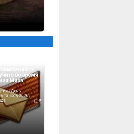
Главпочтамт»
учить во время
ния Мира
ытия «День
 танков 2026»...
еда
5