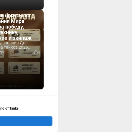
 и бонусы ко
ния Мира
за победу,
технику,
ние и экипаж
зднования Дня
 танков 2026...
еда
8
ld of Tanks