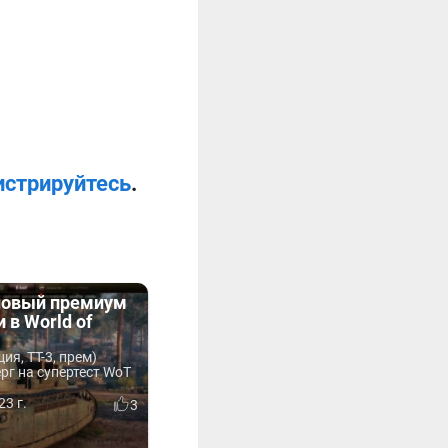
истрируйтесь
.
новый премиум
 в World of
ия, ТТ-3, прем)
рг на супертест WoT
23 г.
3