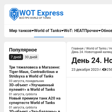
WOT Express
ВСЁ ПРО WORLD OF TANKS
Мир танков
World of Tanks
WoT: HEAT
Прочее
Обнов
Популярное
Главная
/
World of Tanks
/
Н
День 24. Новогодний календ
7 дней
30 дней
День 24. Н
Три тяжеловеса в Магазине:
23 декабря 2023 г.
25
Tiger-Maus, Contradictious и
Stridsyxa в World of Tanks
03 августа, понедельник
3D-объект «Улучшенный
пулемёт» в World of Tanks
01 августа, суббота
Новый премиум танк A20 на
супертесте World of Tanks
01 августа, суббота
3D-объект «Эхо-баллоны» в