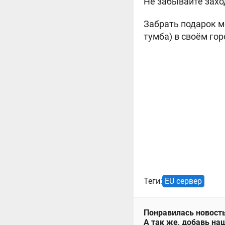
Не забывайте захо
Забрать подарок 
тумба) в своём гор
Теги:
EU сервер
Понравилась новость
А так же, добавь наш