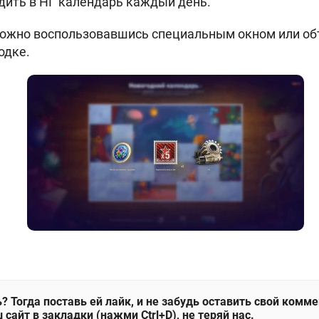
дить в НГ календарь каждый день.
можно воспользовавшись специальным окном или о
одке.
? Тогда поставь ей лайк, и не забудь оставить свой комм
 сайт в закладки (нажми Ctrl+D), не теряй нас.