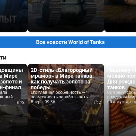
Все новости World of Tanks
ти
одовщины
2D-стиль «Благородный
Нашивку «
 в Мире
мрамор» в Мире танков:
можно пол
 золото и
как получать золото за
Дня рожде
йн-финал
победы
танков
вала
Его главная особенность —
Во время соб
льный...
возможность зарабатывать...
рождения Мира
Вчера, 09:36
05 августа, ср
2
2