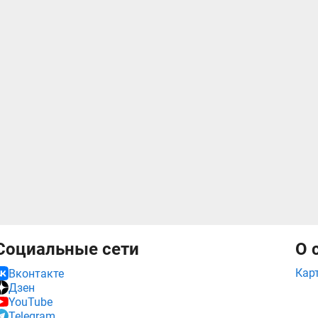
Социальные сети
О 
Кар
Вконтакте
Дзен
YouTube
Telegram