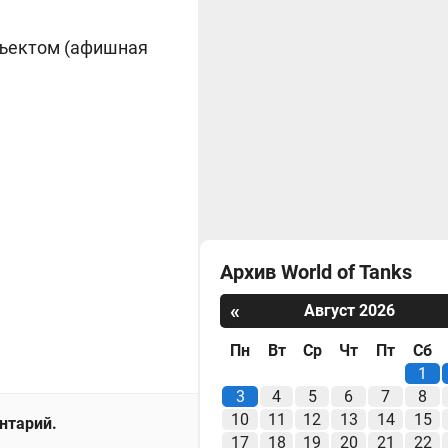
бъектом (афишная
Архив World of Tanks
«
Август 2026
Пн
Вт
Ср
Чт
Пт
Сб
1
3
4
5
6
7
8
10
11
12
13
14
15
ентарий.
17
18
19
20
21
22