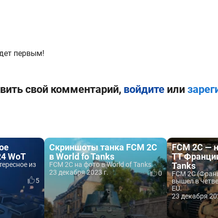
дет первым!
вить свой комментарий,
войдите
или
зарег
ое
Скриншоты танка FCM 2C
FCM 2C — 
24 WoT
в World fo Tanks
ТТ Франции
тересное из
FCM 2C на фото в World of Tanks.
Tanks
23 декабря 2023 г.
0
FCM 2C (Франц
5
вышел в четве
EU.
23 декабря 20