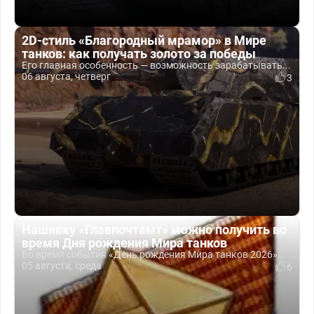
2D-стиль «Благородный мрамор» в Мире
танков: как получать золото за победы
Его главная особенность — возможность зарабатывать...
06 августа, четверг
3
Нашивку «Главпочтамт» можно получить во
время Дня рождения Мира танков
Во время события «День рождения Мира танков 2026»...
05 августа, среда
6