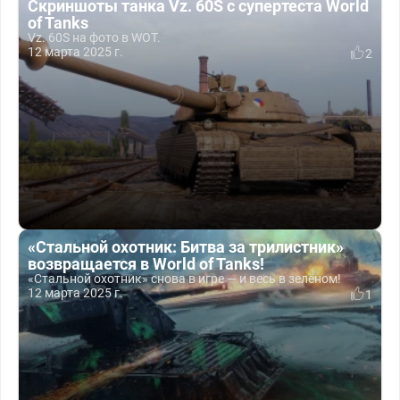
Скриншоты танка Vz. 60S с супертеста World
of Tanks
Vz. 60S на фото в WOT.
12 марта 2025 г.
2
«Стальной охотник: Битва за трилистник»
возвращается в World of Tanks!
«Стальной охотник» снова в игре — и весь в зелёном!
12 марта 2025 г.
1