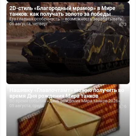
2D-стиль «Благородный мрамор» в Мире
танков: как получать золото за победы
Его главная особенность — возможность зарабатывать...
06 августа, четверг
3
Нашивку «Главпочтамт» можно получить во
время Дня рождения Мира танков
Во время события «День рождения Мира танков 2026»...
05 августа, среда
6