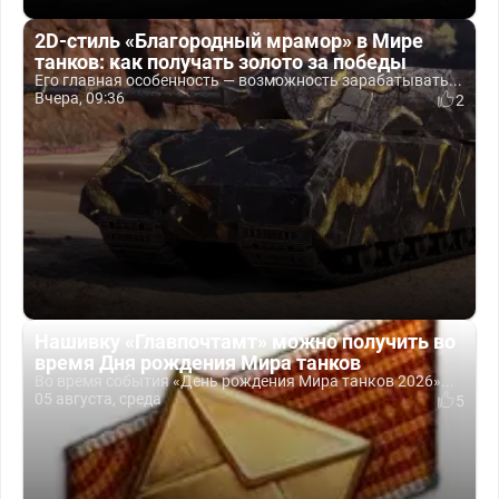
2D-стиль «Благородный мрамор» в Мире
танков: как получать золото за победы
Его главная особенность — возможность зарабатывать...
Вчера, 09:36
2
Нашивку «Главпочтамт» можно получить во
время Дня рождения Мира танков
Во время события «День рождения Мира танков 2026»...
05 августа, среда
5