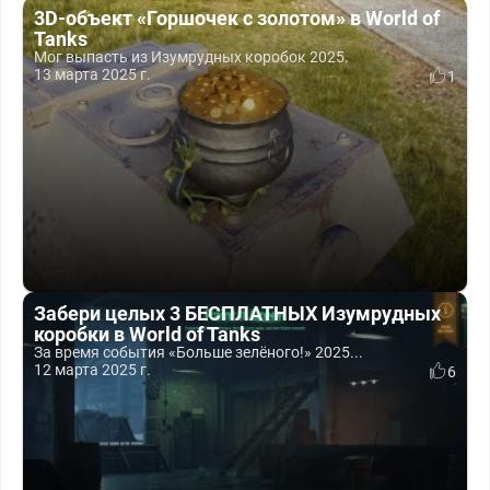
3D-объект «Горшочек с золотом» в World of
Tanks
Мог выпасть из Изумрудных коробок 2025.
13 марта 2025 г.
1
Забери целых 3 БЕСПЛАТНЫХ Изумрудных
коробки в World of Tanks
За время события «Больше зелёного!» 2025...
12 марта 2025 г.
6