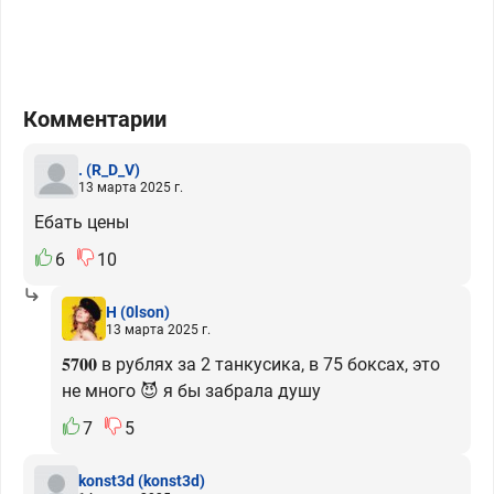
Комментарии
.
(R_D_V)
13 марта 2025 г.
Ебать цены
6
10
H
(0lson)
13 марта 2025 г.
𝟓𝟕𝟎𝟎 в рублях за 2 танкусика, в 75 боксах, это
не много 😈 я бы забрала душу
7
5
konst3d
(konst3d)