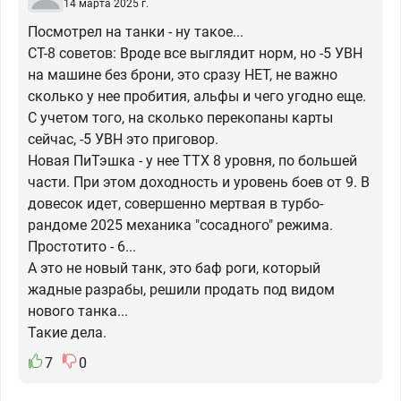
14 марта 2025 г.
Посмотрел на танки - ну такое...
СТ-8 советов: Вроде все выглядит норм, но -5 УВН
на машине без брони, это сразу НЕТ, не важно
сколько у нее пробития, альфы и чего угодно еще.
С учетом того, на сколько перекопаны карты
сейчас, -5 УВН это приговор.
Новая ПиТэшка - у нее ТТХ 8 уровня, по большей
части. При этом доходность и уровень боев от 9. В
довесок идет, совершенно мертвая в турбо-
рандоме 2025 механика "сосадного" режима.
Простотито - 6...
А это не новый танк, это баф роги, который
жадные разрабы, решили продать под видом
нового танка...
Такие дела.
7
0