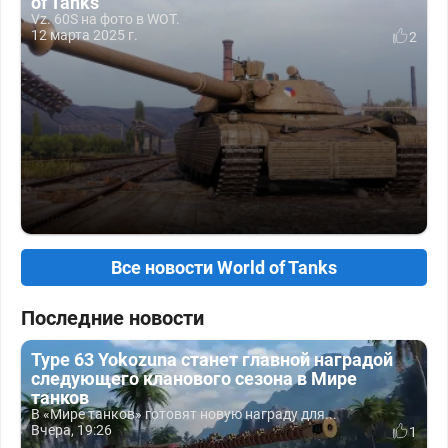
of Tanks
Vz. 60S на фото в WOT.
12 марта 2025 г.
2
Все новости World of Tanks
Последние новости
Type 63 Yokozuna станет главной наградой
следующего кланового сезона в Мире
танков
В «Мире танков» готовят новую награду для...
Вчера, 19:26
1