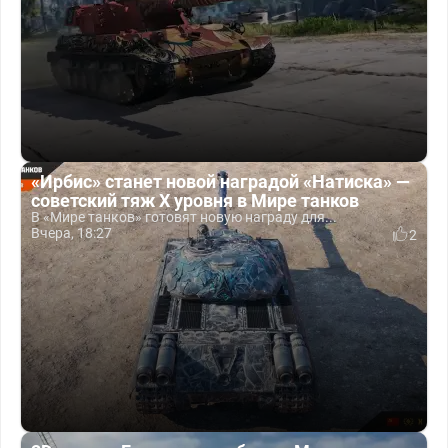
«Ирбис» станет новой наградой «Натиска» —
советский тяж X уровня в Мире танков
В «Мире танков» готовят новую награду для...
Вчера, 18:27
2