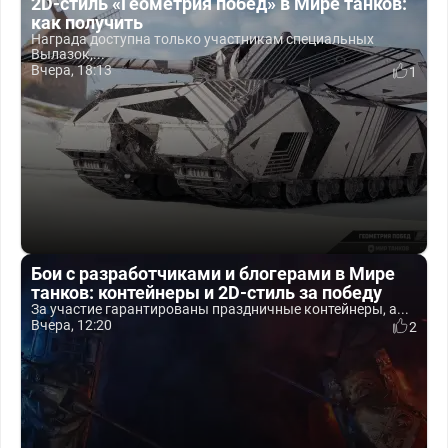
2D-стиль «Геометрия побед» в Мире танков:
как получить
Награда доступна только участникам специальных
Вылазок,...
Вчера, 18:13
1
Бои с разработчиками и блогерами в Мире
танков: контейнеры и 2D-стиль за победу
За участие гарантированы праздничные контейнеры, а...
Вчера, 12:20
2