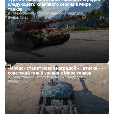
следующего кланового сезона в Мире
танков
В «Мире танков» готовят новую награду для...
Вчера, 19:26
1
«Ирбис» станет новой наградой «Натиска» —
советский тяж X уровня в Мире танков
В «Мире танков» готовят новую награду для...
Вчера, 18:27
2