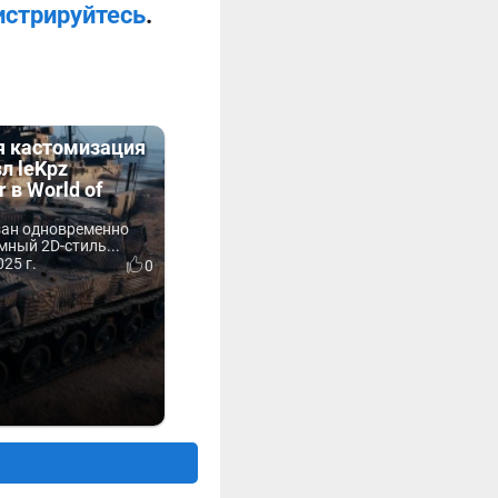
истрируйтесь
.
я кастомизация
вл leKpz
 в World of
зан одновременно
ный 2D-стиль...
25 г.
0