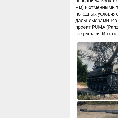
названием Borkenk
мм) и отменными 
погодных условиях
дальномерами. Из-
проект PUMA (Panz
закрылась. И хотя