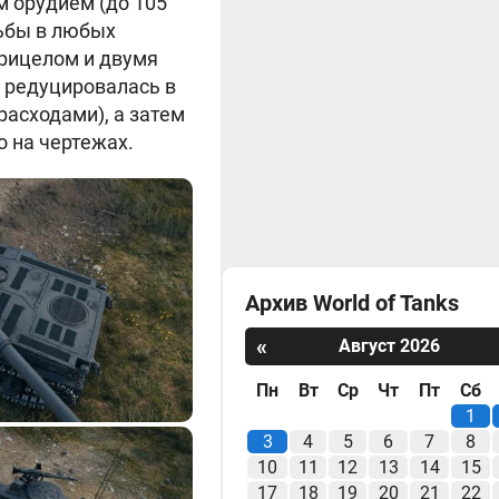
 орудием (до 105
ьбы в любых
рицелом и двумя
 редуцировалась в
расходами), а затем
 на чертежах.
Архив World of Tanks
«
Август 2026
Пн
Вт
Ср
Чт
Пт
Сб
1
3
4
5
6
7
8
10
11
12
13
14
15
17
18
19
20
21
22