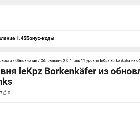
ление 1.45
Бонус-коды
овости
/
Обновления
/
Обновление 2.0
/
Танк 11 уровня leKpz Borkenkäfer из о
вня leKpz Borkenkäfer из обнов
nks
7
0