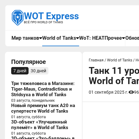
WOT Express
ВСЁ ПРО WORLD OF TANKS
Мир танков
World of Tanks
WoT: HEAT
Прочее
Обнов
Популярное
Главная
/
World of Tanks
/
Н
Танк 11 уро
7 дней
30 дней
World of Ta
Три тяжеловеса в Магазине:
Tiger-Maus, Contradictious и
01 сентября 2025 г.
96
Stridsyxa в World of Tanks
03 августа, понедельник
Новый премиум танк A20 на
супертесте World of Tanks
01 августа, суббота
3D-объект «Улучшенный
пулемёт» в World of Tanks
01 августа, суббота
3D-объект «Эхо-баллоны» в