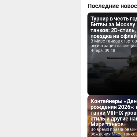
Последние новос
Турнир в честь г
Битвы за Москву
танков: 2D-стиль,
поездка на офла
В Мире танков старто
регистрация на специа
Вчера, 09:48
Контейнеры «Ден
рождения 2026»:
танки VIII–IX уров
стиль и другие н
Мире танков
Во время праздновани
рождения Мира танков 