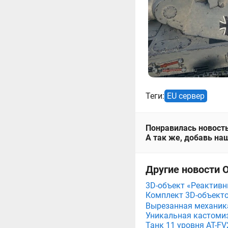
Теги:
EU сервер
Понравилась новость
А так же, добавь наш
Другие новости О
3D-объект «Реактивны
Комплект 3D-объект
Вырезанная механика 
Уникальная кастомиза
Танк 11 уровня AT-FV2