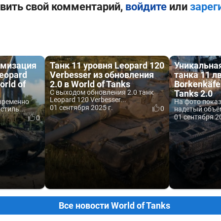
вить свой комментарий,
войдите
или
зарег
омизация
Танк 11 уровня Leopard 120
Уникальна
Leopard
Verbesser из обновления
танка 11 л
orld of
2.0 в World of Tanks
Borkenkäfer
С выходом обновления 2.0 танк
Tanks 2.0
Leopard 120 Verbesser...
временно
На фото пока
01 сентября 2025 г.
0
стиль...
надетый объём
01 сентября 20
0
Все новости World of Tanks