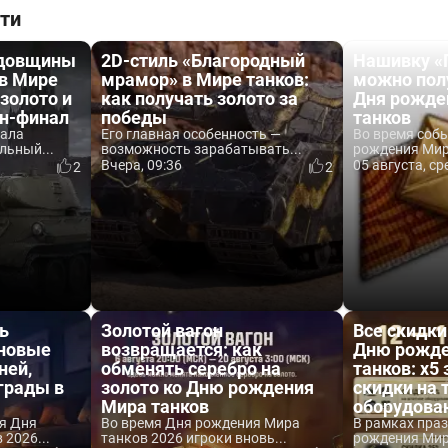
ти
одовщины
2D-стиль «Благородный
Нашивку «
 в Мире
мрамор» в Мире танков:
можно пол
 золото и
как получать золото за
Дня рожде
йн-финал
победы
танков
вала
Его главная особенность —
Во время соб
льный...
возможность зарабатывать...
рождения Мира
Вчера, 09:36
05 августа, ср
2
2
ь
Золотой вагон
Все скидки
 новые
возвращается: как
Дню рожде
ней,
обменять серебро на
танков: x5 
аграды в
золото ко Дню рождения
скидки на 
Мира танков
оборудова
я Дня
Во время Дня рождения Мира
В рамках пра
2026...
танков 2026 игроки вновь...
рождения Мира