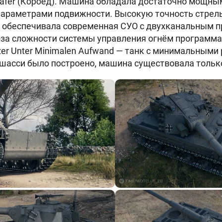
äfer (Короед). Машина обладала достаточно мощным
параметрами подвижности. Высокую точность стрел
 обеспечивала современная СУО с двухканальным п
за сложности системы управления огнём программа
er Unter Minimalen Aufwand — танк с минимальными 
 шасси было построено, машина существовала только