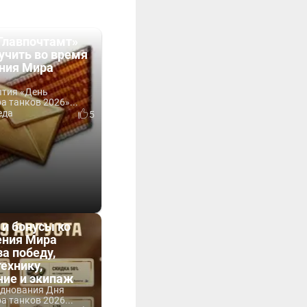
Главпочтамт»
учить во время
ния Мира
ытия «День
 танков 2026»...
еда
5
 и бонусы ко
ния Мира
за победу,
технику,
ние и экипаж
зднования Дня
 танков 2026...