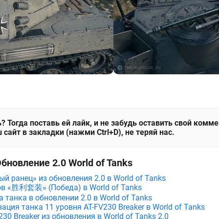
? Тогда поставь ей лайк, и не забудь оставить свой комм
 сайт в закладки (нажми Ctrl+D), не теряй нас.
бновление 2.0 World of Tanks
й ранец» из обновления 2.0 в World of Tanks
ов «胜利套装» (Победа) в World of Tanks
танка в обновлении 2.0 в World of Tanks
ция танка 11 уровня AT-FV230 Breaker в World of Tanks
30 Breaker из обновления в World of Tanks 2.0