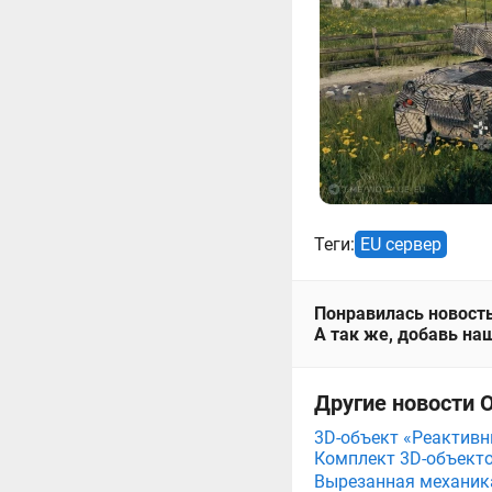
Теги:
EU сервер
Понравилась новость
А так же, добавь наш
Другие новости О
3D-объект «Реактивны
Комплект 3D-объект
Вырезанная механика 