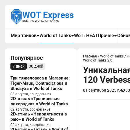
WOT Express
ВСЁ ПРО WORLD OF TANKS
Мир танков
World of Tanks
WoT: HEAT
Прочее
Обнов
Популярное
Главная
/
World of Tanks
/
Н
World of Tanks 2.0
7 дней
30 дней
Уникальная
120 Verbess
Три тяжеловеса в Магазине:
Tiger-Maus, Contradictious и
Stridsyxa в World of Tanks
01 сентября 2025 г.
60
03 августа, понедельник
2D-стиль «Тропическая
лихорадка» в World of Tanks
02 августа, воскресенье
2D-стиль «Неприятности в
раю» в World of Tanks
02 августа, воскресенье
2D-стиль «Татау» в World of