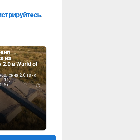
истрируйтесь
.
овня
te из
2.0 в World of
овления 2.0 танк
Т-11,...
25 г.
1