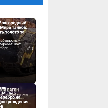
«Благородный
Мире танков:
ть золото за
собенность —
зарабатывать...
тверг
3
гон
тся: как
серебро на
 Дню рождения
ов