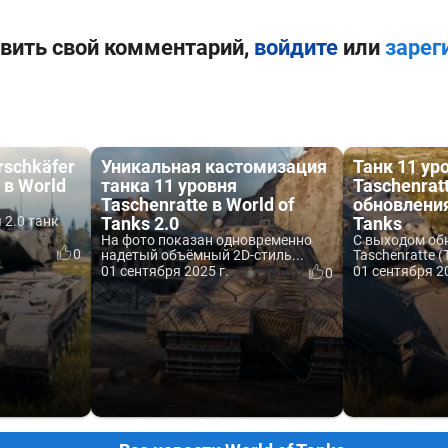
вить свой комментарий,
войдите
или
зарег
rschkäfer
Уникальная кастомизация
Танк 11 ур
 в World
танка 11 уровня
Taschenrat
Taschenratte в World of
обновления 
 2.0 танк
Tanks 2.0
Tanks
На фото показан одновременно
С выходом обн
0
надетый объёмный 2D-стиль...
Taschenratte (Т
01 сентября 2025 г.
01 сентября 20
0