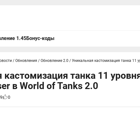
ление 1.45
Бонус-коды
овости
/
Обновления
/
Обновление 2.0
/
Уникальная кастомизация танка 11 ур
 кастомизация танка 11 уровня
er в World of Tanks 2.0
9
0