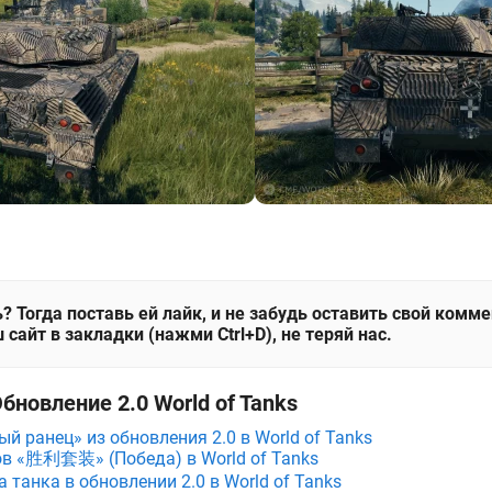
? Тогда поставь ей лайк, и не забудь оставить свой комм
 сайт в закладки (нажми Ctrl+D), не теряй нас.
бновление 2.0 World of Tanks
й ранец» из обновления 2.0 в World of Tanks
ов «胜利套装» (Победа) в World of Tanks
танка в обновлении 2.0 в World of Tanks