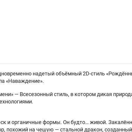
дновременно надетый объёмный 2D-стиль «Рождённы
ла «Наваждение».
мени» —
Всесезонный стиль, в котором дикая природ
ехнологиями.
ск и органичные формы. Он будто… живой. Закалён
зор, похожий на чешую — стальной дракон, созданны