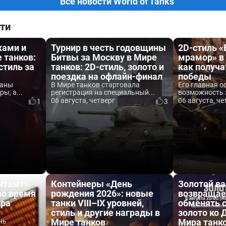
Все новости World of Tanks
ти
ками и
Турнир в честь годовщины
2D-стиль 
 танков:
Битвы за Москву в Мире
мрамор» в 
стиль за
танков: 2D-стиль, золото и
как получа
поездка на офлайн-финал
победы
ваны
В Мире танков стартовала
Его главная о
ы, а...
регистрация на специальный...
возможность 
06 августа, четверг
06 августа, че
1
3
чтамт»
Контейнеры «День
Золотой ва
во время
рождения 2026»: новые
возвращае
ира
танки VIII–IX уровней,
обменять 
стиль и другие награды в
золото ко
нь
Мире танков
Мира танк