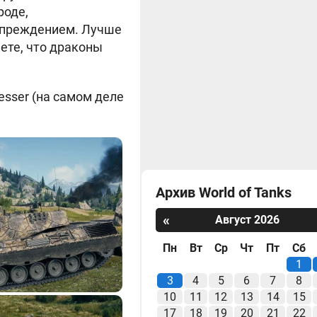
роде,
упреждением. Лучше
ете, что драконы
esser (на самом деле
Архив World of Tanks
«
Август 2026
Пн
Вт
Ср
Чт
Пт
Сб
1
3
4
5
6
7
8
10
11
12
13
14
15
17
18
19
20
21
22