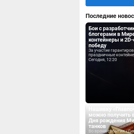
Последние новос
Бои с разработчи
блогерами в Мире
контейнеры и 2D-
победу
За участие гарантиро
праздничные контейнер
Сегодня, 12:20
Нашивку «Главпо
можно получить 
Дня рождения М
танков
Во время события «Де