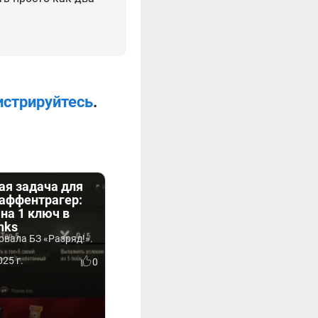
истрируйтесь
.
ая задача для
аффентрагер:
на 1 ключ в
nks
овала БЗ «Разряд!».
25 г.
0