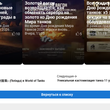
ь
Золотой вагон
Все скидки
 новые
возвращается: как
Дню рожде
ней,
обменять серебро на
танков: x5 
аграды в
золото ко Дню рождения
скидки на 
Мира танков
оборудова
я Дня
Во время Дня рождения Мира
В рамках пра
2026...
танков 2026 игроки вновь...
рождения Мира
Вчера, 11:30
Вчера, 11:19
10
5
Следующая
Уникальная кастомизация танка 11 ур
套装» (Победа) в World of Tanks
Вернуться к списку