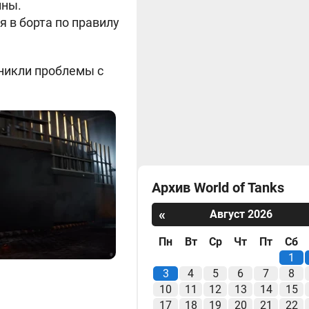
ины.
 в борта по правилу
зникли проблемы с
Архив World of Tanks
«
Август 2026
Пн
Вт
Ср
Чт
Пт
Сб
1
3
4
5
6
7
8
10
11
12
13
14
15
17
18
19
20
21
22