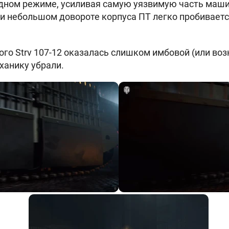
адном режиме, усиливая самую уязвимую часть маш
и небольшом довороте корпуса ПТ легко пробивается
того
Strv 107-12 оказалась слишком имбовой (или во
ханику убрали.