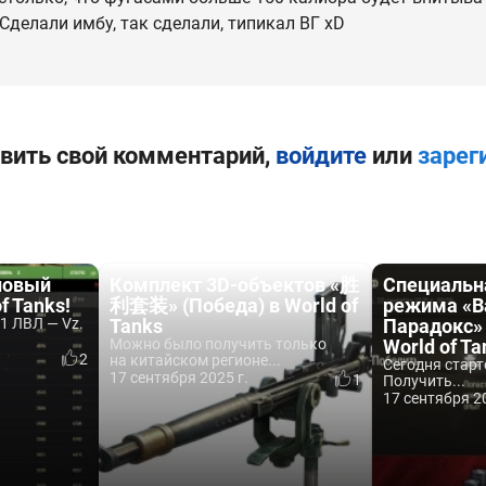
Сделали имбу, так сделали, типикал ВГ xD
вить свой комментарий,
войдите
или
зарег
 новый
Комплект 3D-объектов «胜
Специальн
f Tanks!
利套装» (Победа) в World of
режима «В
1 ЛВЛ — Vz.
Tanks
Парадокс» 
Можно было получить только
World of Ta
2
на китайском регионе...
Сегодня старт
17 сентября 2025 г.
1
Получить...
17 сентября 20