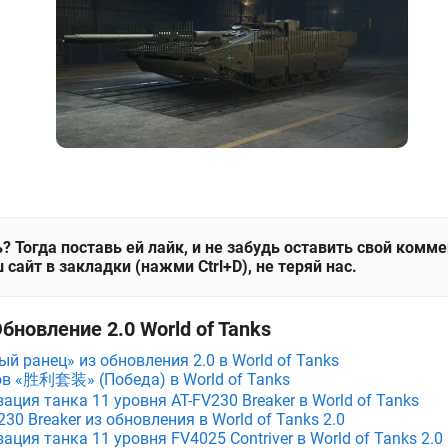
? Тогда поставь ей лайк, и не забудь оставить свой комм
 сайт в закладки (нажми Ctrl+D), не теряй нас.
бновление 2.0 World of Tanks
й ранец» из обновления 2.0 в World of Tanks
ов «胜利套装» (Победа) в World of Tanks
ция танка 11 уровня AT-FV230 Breaker в World of Tanks
30 Breaker из обновления в World of Tanks 2.0
ция танка 11 уровня FV4025 Contriver в World of Tanks 2.0