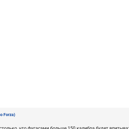
o Forza)
столько, что фугасами больше 150 калибра будет впитыва