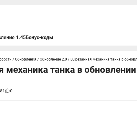
ление 1.45
Бонус-коды
овости
/
Обновления
/
Обновление 2.0
/
Вырезанная механика танка в обновле
 механика танка в обновлении 
81
0