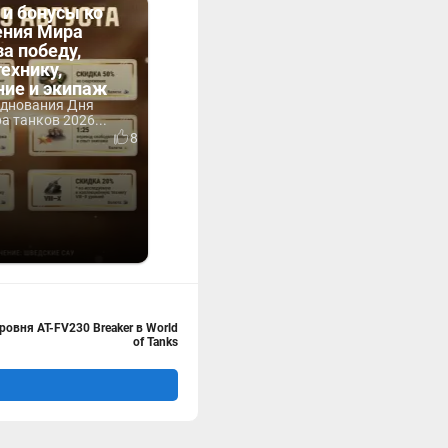
 и бонусы ко
ния Мира
за победу,
технику,
ние и экипаж
зднования Дня
 танков 2026...
8
овня AT-FV230 Breaker в World
of Tanks