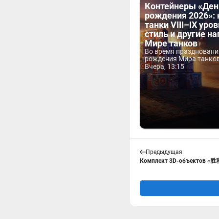
Контейнеры «Ден
рождения 2026»:
танки VIII–IX уров
стиль и другие н
Мире танков
Во время праздновани
рождения Мира танков 
Вчера, 13:15
Предыдущая
Комплект 3D-объектов «胜利