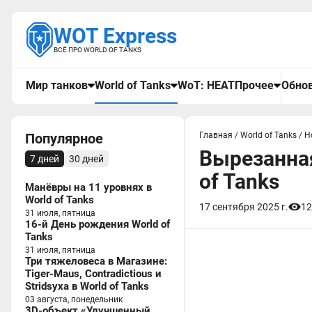
WOT Express
ВСЁ ПРО WORLD OF TANKS
Мир танков
World of Tanks
WoT: HEAT
Прочее
Обнов
Популярное
Главная
/
World of Tanks
/
Н
Вырезанная
7 дней
30 дней
of Tanks
Манёвры на 11 уровнях в
World of Tanks
17 сентября 2025 г.
12
31 июля, пятница
16-й День рождения World of
Tanks
31 июля, пятница
Три тяжеловеса в Магазине:
Tiger-Maus, Contradictious и
Stridsyxa в World of Tanks
03 августа, понедельник
3D-объект «Улучшенный