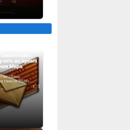
Главпочтамт»
учить во время
ния Мира
ытия «День
 танков 2026»...
5