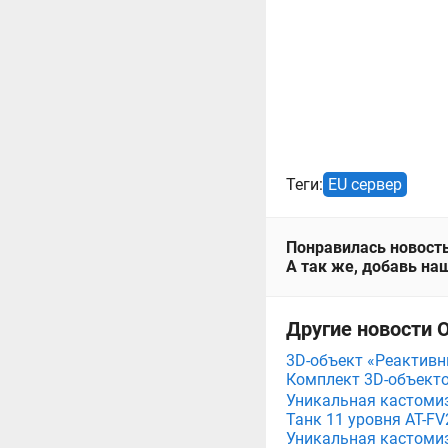
Теги:
EU сервер
Понравилась новость
А так же, добавь наш
Другие новости О
3D-объект «Реактивны
Комплект 3D-объект
Уникальная кастомиза
Танк 11 уровня AT-FV2
Уникальная кастомиза