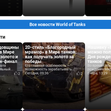
Все новости World of Tanks
ти
одовщины
2D-стиль «Благородный
Нашивку «
 в Мире
мрамор» в Мире танков:
можно пол
 золото и
как получать золото за
Дня рожде
йн-финал
победы
танков
вала
Его главная особенность —
Во время соб
льный...
возможность зарабатывать...
рождения Мира
Сегодня, 09:36
Вчера, 13:29
2
2