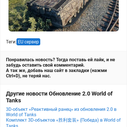
Теги:
EU сервер
Понравилась новость? Тогда поставь ей лайк, и не
забудь оставить свой комментарий.
А так же, добавь наш сайт в закладки (нажми
Ctrl+D), не теряй нас.
Другие новости Обновление 2.0 World of
Tanks
3D-объект «Реактивный ранец» из обновления 2.0 в
World of Tanks
Комплект 3D-объектов «胜利套装» (Победа) в World of
Tanks