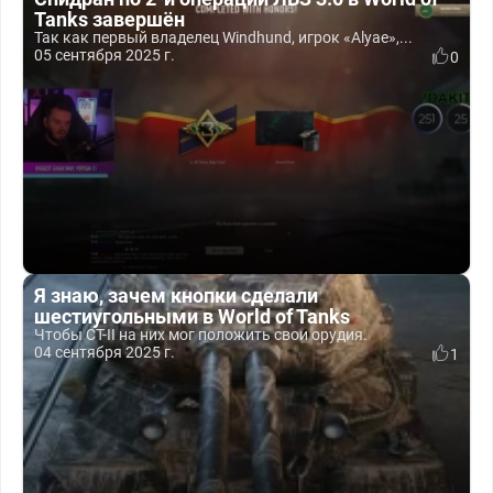
Tanks завершён
Так как первый владелец Windhund, игрок «Alyae»,...
05 сентября 2025 г.
0
Я знаю, зачем кнопки сделали
шестиугольными в World of Tanks
Чтобы СТ-II на них мог положить свои орудия.
04 сентября 2025 г.
1