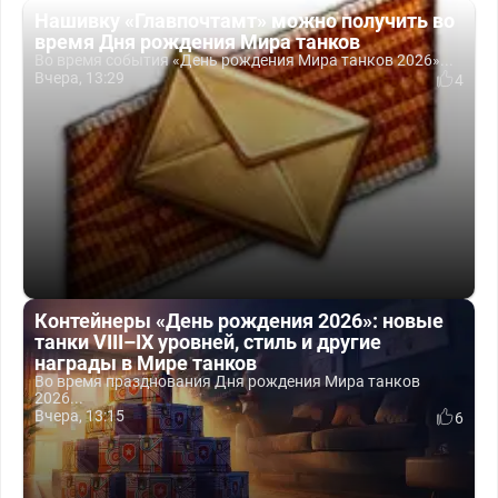
Нашивку «Главпочтамт» можно получить во
время Дня рождения Мира танков
Во время события «День рождения Мира танков 2026»...
Вчера, 13:29
4
Контейнеры «День рождения 2026»: новые
танки VIII–IX уровней, стиль и другие
награды в Мире танков
Во время празднования Дня рождения Мира танков
2026...
Вчера, 13:15
6