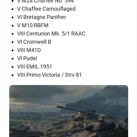
V
M24 Chaffee No. 594
V
Chaffee Camouflaged
VI
Bretagne Panther
V
M10 RBFM
VIII
Centurion Mk. 5/1 RAAC
VI
Cromwell B
VIII
M41D
VI
Pudel
VIII
EMIL 1951
VIII
Primo Victoria / Strv 81