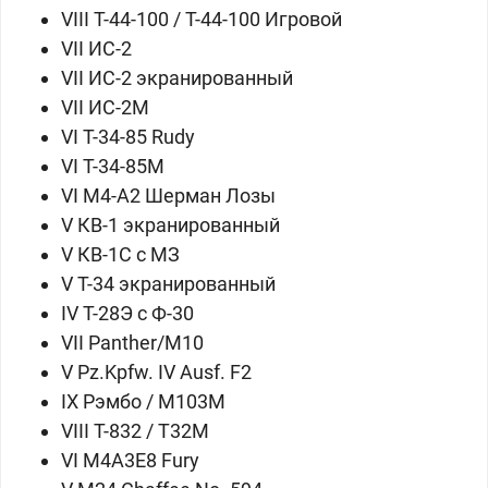
VIII
Т-44-100 / Т-44-100 Игровой
VII
ИС-2
VII
ИС-2 экранированный
VII
ИС-2М
VI
Т-34-85 Rudy
VI
Т-34-85М
VI
М4-А2 Шерман Лозы
V
КВ-1 экранированный
V
КВ-1С с МЗ
V
Т-34 экранированный
IV
Т-28Э с Ф-30
VII
Panther/M10
V
Pz.Kpfw. IV Ausf. F2
IX
Рэмбо / M103M
VIII
T-832 / T32M
VI
M4A3E8 Fury