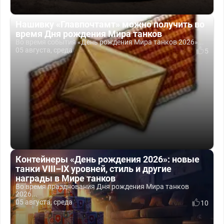
Нашивку «Главпочтамт» можно получить во
время Дня рождения Мира танков
Во время события «День рождения Мира танков 2026»...
05 августа, среда
5
Контейнеры «День рождения 2026»: новые
танки VIII–IX уровней, стиль и другие
награды в Мире танков
Во время празднования Дня рождения Мира танков
2026...
05 августа, среда
10