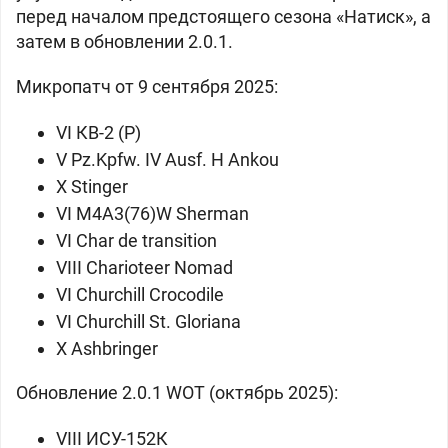
перед началом предстоящего сезона «Натиск», а
затем в обновлении 2.0.1.
Микропатч от 9 сентября 2025:
VI
КВ-2 (Р)
V
Pz.Kpfw. IV Ausf. H Ankou
X
Stinger
VI
M4A3(76)W Sherman
VI
Char de transition
VIII
Charioteer Nomad
VI
Churchill Crocodile
VI
Churchill St. Gloriana
X
Ashbringer
Обновление 2.0.1 WOT (октябрь 2025):
VIII
ИСУ-152К