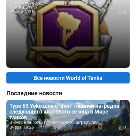
Новая медаль для 5 сезона Боевого пропуска WoT 2021
(Battle pass).
27 мая 2021 г.
9
Все новости World of Tanks
Последние новости
Type 63 Yokozuna станет главной наградой
следующего кланового сезона в Мире
танков
В «Мире танков» готовят новую награду для...
Вчера, 19:26
3