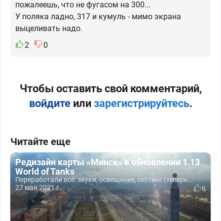
пожалеешь, что не фугасом на 300...
У поляка ладно, 317 и кумуль - мимо экрана
выцеливать надо.
2
0
Чтобы оставить свой комментарий,
войдите
или
зарегистрируйтесь
.
Читайте еще
Редизайн карты «Минск» в обновлении 1.13
World of Tanks
Переработали всё: звуки, освещение, сеттинг (теперь...
27 мая 2021 г.
6