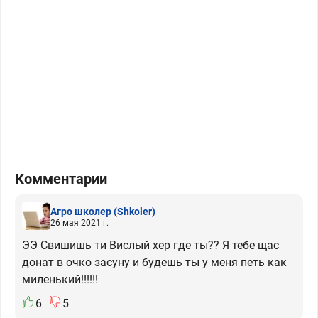
Комментарии
Агро школер
(Shkoler)
26 мая 2021 г.
ЭЭ Свишишь ти Вислый хер где ты?? Я тебе щас
донат в очко засуну и будешь ты у меня петь как
миленький!!!!!!
6
5