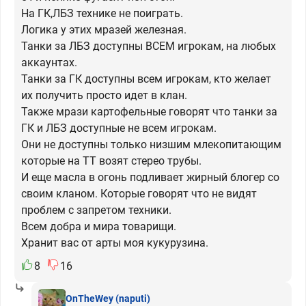
На ГК,ЛБЗ технике не поиграть.
Логика у этих мразей железная.
Танки за ЛБЗ доступны ВСЕМ игрокам, на любых
аккаунтах.
Танки за ГК доступны всем игрокам, кто желает
их получить просто идет в клан.
Также мрази картофельные говорят что танки за
ГК и ЛБЗ доступные не всем игрокам.
Они не доступны только низшим млекопитающим
которые на ТТ возят стерео трубы.
И еще масла в огонь подливает жирный блогер со
своим кланом. Которые говорят что не видят
проблем с запретом техники.
Всем добра и мира товарищи.
Хранит вас от арты моя кукурузина.
8
16
OnTheWey
(naputi)