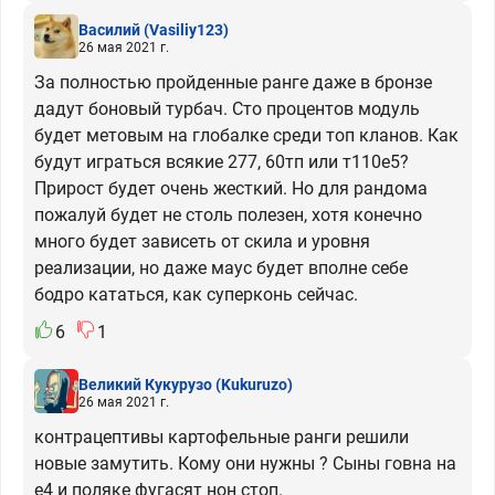
Василий
(Vasiliy123)
26 мая 2021 г.
За полностью пройденные ранге даже в бронзе
дадут боновый турбач. Сто процентов модуль
будет метовым на глобалке среди топ кланов. Как
будут играться всякие 277, 60тп или т110е5?
Прирост будет очень жесткий. Но для рандома
пожалуй будет не столь полезен, хотя конечно
много будет зависеть от скила и уровня
реализации, но даже маус будет вполне себе
бодро кататься, как суперконь сейчас.
6
1
Великий Кукурузо
(Kukuruzo)
26 мая 2021 г.
контрацептивы картофельные ранги решили
новые замутить. Кому они нужны ? Сыны говна на
е4 и поляке фугасят нон стоп.