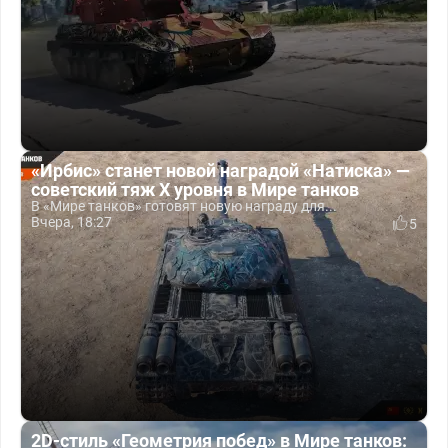
«Ирбис» станет новой наградой «Натиска» —
советский тяж X уровня в Мире танков
В «Мире танков» готовят новую награду для...
Вчера, 18:27
5
2D-стиль «Геометрия побед» в Мире танков: