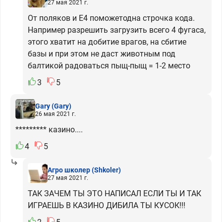
27 мая 2021 г.
От поляков и Е4 поможетодна строчка кода.
Например разрешить загрузить всего 4 фугаса,
этого хватит на добитие врагов, на сбитие
базы и при этом не даст животным под
балтикой радоваться пыщ-пыщ = 1-2 место
3
5
Gary
(Gary)
26 мая 2021 г.
********* казино....
4
5
Агро школер
(Shkoler)
27 мая 2021 г.
ТАК ЗАЧЕМ ТЫ ЭТО НАПИСАЛ ЕСЛИ ТЫ И ТАК
ИГРАЕШЬ В КАЗИНО ДИБИЛА ТЫ КУСОК!!!