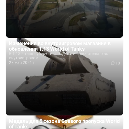
Изменения во внутриигровом магазине в
обновлении 1.13 World of Tanks
В 1.13 2 танка уберут из продажи исключительно во
внутриигровом...
27 мая 2021 г.
10
Медаль для 5 сезона Боевого пропуска World
of Tanks