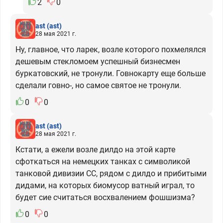
2
0
ast
(ast)
28 мая 2021 г.
Ну, главное, что ларек, возле которого похмелялся
дешевым стекломоем успешный бизнесмен
буркатовский, не тронули. Говнокарту еще больше
сделали говно-, но самое святое не тронули.
0
0
ast
(ast)
28 мая 2021 г.
Кстати, а ежели возле дилдо на этой карте
сфоткаться на немецких танках с символикой
танковой дивизии СС, рядом с дилдо и прибитыми
дидами, на которых биомусор ватный играл, то
будет сие считаться восхвалением фошшизма?
0
0