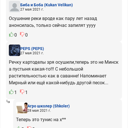
Биба и Боба
(Kukan Velikan)
27 мая 2021 г.
Осушение реки вроде как пару лет назад
анонсилась, только сейчас запилят уууу
0
0
PEPS
(PEPS)
27 мая 2021 г.
Речку картоделы зря осушили,теперь это не Минск
а пустыня какая-то!!! С небольшой
растительностью как в саванне! Напоминает
Мирный или ещё какой-нибудь другой песок...
1
1
Агро школер
(Shkoler)
28 мая 2021 г.
Теперь это тунис на х**