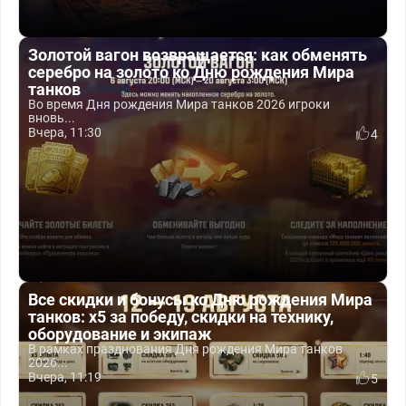
Золотой вагон возвращается: как обменять
серебро на золото ко Дню рождения Мира
танков
Во время Дня рождения Мира танков 2026 игроки
вновь...
Вчера, 11:30
4
Все скидки и бонусы ко Дню рождения Мира
танков: x5 за победу, скидки на технику,
оборудование и экипаж
В рамках празднования Дня рождения Мира танков
2026...
Вчера, 11:19
5