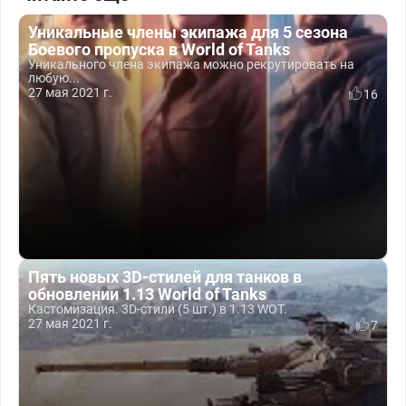
Уникальные члены экипажа для 5 сезона
Боевого пропуска в World of Tanks
Уникального члена экипажа можно рекрутировать на
любую...
27 мая 2021 г.
16
Пять новых 3D-стилей для танков в
обновлении 1.13 World of Tanks
Кастомизация. 3D-стили (5 шт.) в 1.13 WOT.
27 мая 2021 г.
7