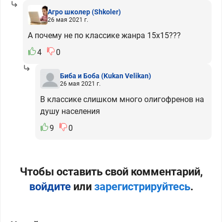
Агро школер
(Shkoler)
26 мая 2021 г.
А почему не по классике жанра 15x15???
4
0
Биба и Боба
(Kukan Velikan)
26 мая 2021 г.
В классике слишком много олигофренов на
душу населения
9
0
Чтобы оставить свой комментарий,
войдите
или
зарегистрируйтесь
.