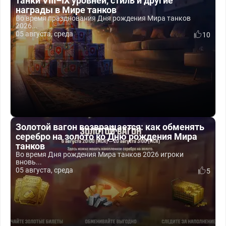
танки VIII–IX уровней, стиль и другие
награды в Мире танков
Во время празднования Дня рождения Мира танков
2026...
05 августа, среда
10
Золотой вагон возвращается: как обменять
серебро на золото ко Дню рождения Мира
танков
Во время Дня рождения Мира танков 2026 игроки
вновь...
05 августа, среда
5