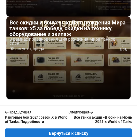
Все скидки и бонусы ко Дню рождения Мира
танков: x5 за победу, скидки на технику,
оборудование и экипаж
В рамках празднования Дня рождения Мира танков
2026...
05 августа, среда
8
Предыдущая
Следующая
Ранговые бои 2021: сезон X в World
Все танки акции «В бой» на Июнь
of Tanks. Подробности
2021 в World of Tanks
Вернуться к списку