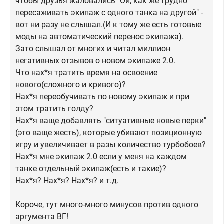
чтобы друзья жаловались "Ой, как же трудно
пересаживать экипаж с одного танка на другой" -
вот ни разу не слышал.(И к тому же есть готовые
моды на автоматический перенос экипажа).
Зато слышал от многих и читал миллион
негативных отзывов о новом экипаже 2.0.
Что нах*я тратить время на освоение
нового(сложного и кривого)?
Нах*я переобучивать по новому экипаж и при
этом тратить голду?
Нах*я ваще добавлять "ситуативные новые перки"
(это ваще жесть), которые убивают позиционную
игру и увеличивает в разы количество турбобоев?
Нах*я мне экипаж 2.0 если у меня на каждом
танке отдельный экипаж(есть и такие)?
Нах*я? Нах*я? Нах*я? и т.д.
Короче, тут много-много минусов против одного
аргумента ВГ!