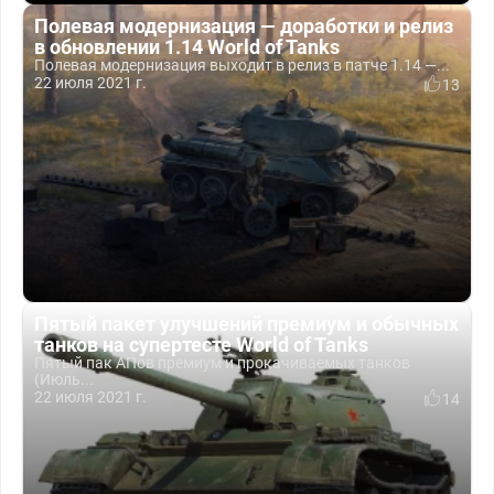
Полевая модернизация — доработки и релиз
в обновлении 1.14 World of Tanks
Полевая модернизация выходит в релиз в патче 1.14 —...
22 июля 2021 г.
13
Пятый пакет улучшений премиум и обычных
танков на супертесте World of Tanks
Пятый пак АПов премиум и прокачиваемых танков
(Июль...
22 июля 2021 г.
14