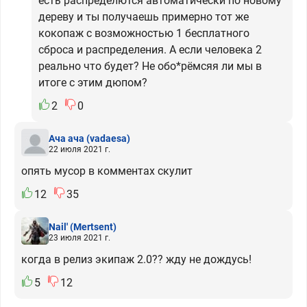
есть распределются автоматически по новому
дереву и ты получаешь примерно тот же
кокопаж с возможностью 1 бесплатного
сброса и распределения. А если человека 2
реально что будет? Не обо*рёмсяя ли мы в
итоге с этим дюпом?
2
0
Ача ача
(vadaesa)
22 июля 2021 г.
опять мусор в комментах скулит
12
35
Nail'
(Mertsent)
23 июля 2021 г.
когда в релиз экипаж 2.0?? жду не дождусь!
5
12