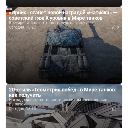
«Ирбис» станет новой наградой «Натиска» —
советский тяж X уровня в Мире танков
В «Мире танков» готовят новую награду для...
Сегодня, 18:27
2
2D-стиль «Геометрия побед» в Мире танков:
как получить
Награда доступна только участникам специальных
Вылазок,...
Сегодня, 18:13
1