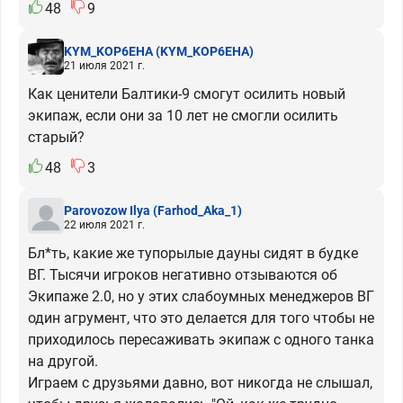
48
9
KYM_KOP6EHA
(KYM_KOP6EHA)
21 июля 2021 г.
Как ценители Балтики-9 смогут осилить новый
экипаж, если они за 10 лет не смогли осилить
старый?
48
3
Parovozow Ilya
(Farhod_Aka_1)
22 июля 2021 г.
Бл*ть, какие же тупорылые дауны сидят в будке
ВГ. Тысячи игроков негативно отзываются об
Экипаже 2.0, но у этих слабоумных менеджеров ВГ
один агрумент, что это делается для того чтобы не
приходилось пересаживать экипаж с одного танка
на другой.
Играем с друзьями давно, вот никогда не слышал,