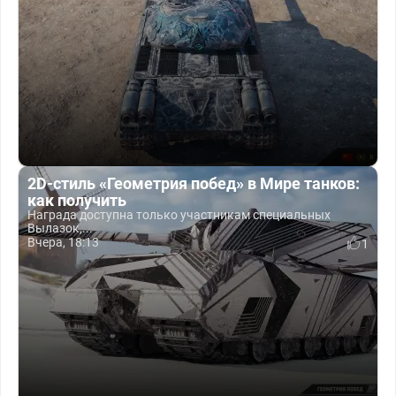
2D-стиль «Геометрия побед» в Мире танков:
как получить
Награда доступна только участникам специальных
Вылазок,...
Вчера, 18:13
1