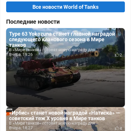
Все новости World of Tanks
Последние новости
Type 63 Yokozuna станет главной наградой
следующего кланового сезона в Мире
танков
В «Мире танков» готовят новую награду для...
Вчера, 19:26
2
«Ирбис» станет новой наградой «Натиска» —
советский тяж X уровня в Мире танков
В «Мире танков» готовят новую награду для...
Вчера, 18:27
4