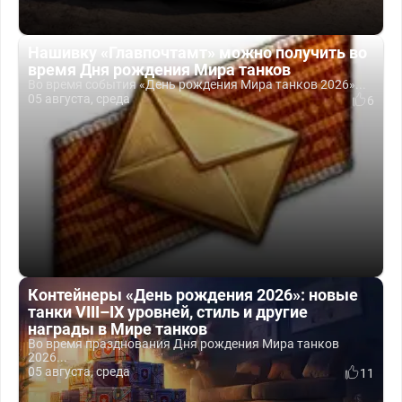
Нашивку «Главпочтамт» можно получить во
время Дня рождения Мира танков
Во время события «День рождения Мира танков 2026»...
05 августа, среда
6
Контейнеры «День рождения 2026»: новые
танки VIII–IX уровней, стиль и другие
награды в Мире танков
Во время празднования Дня рождения Мира танков
2026...
05 августа, среда
11