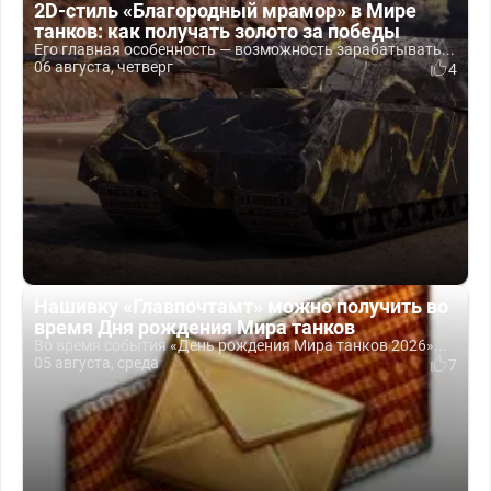
2D-стиль «Благородный мрамор» в Мире
танков: как получать золото за победы
Его главная особенность — возможность зарабатывать...
06 августа, четверг
4
Нашивку «Главпочтамт» можно получить во
время Дня рождения Мира танков
Во время события «День рождения Мира танков 2026»...
05 августа, среда
7