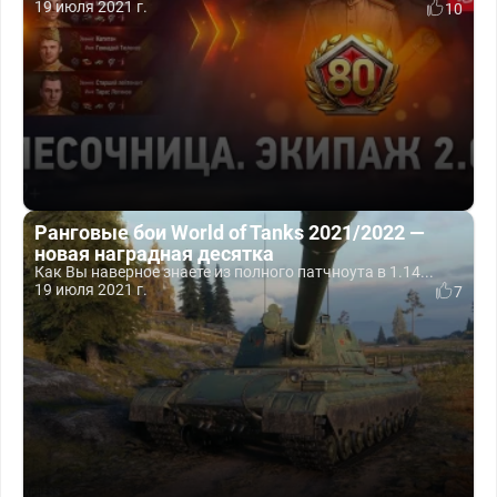
19 июля 2021 г.
10
Ранговые бои World of Tanks 2021/2022 —
новая наградная десятка
Как Вы наверное знаете из полного патчноута в 1.14...
19 июля 2021 г.
7