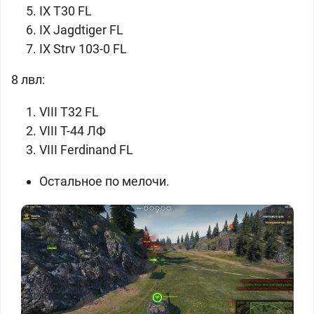
IX
T30 FL
IX
Jagdtiger FL
IX
Strv 103-0 FL
8 лвл:
VIII
T32 FL
VIII
Т-44 ЛФ
VIII
Ferdinand FL
Остальное по мелочи.