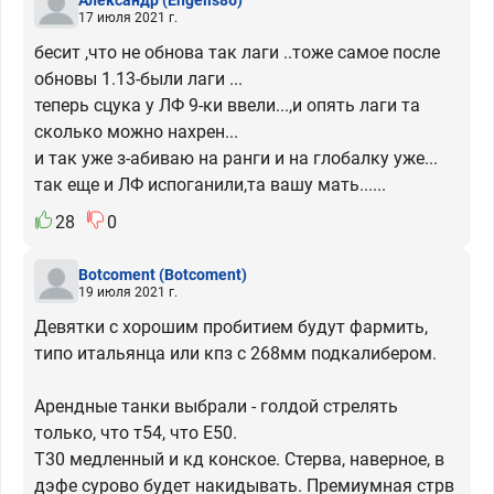
17 июля 2021 г.
бесит ,что не обнова так лаги ..тоже самое после
обновы 1.13-были лаги ...
теперь сцука у ЛФ 9-ки ввели...,и опять лаги та
сколько можно нахрен...
и так уже з-абиваю на ранги и на глобалку уже...
так еще и ЛФ испоганили,та вашу мать......
28
0
Botcoment
(Botcoment)
19 июля 2021 г.
Девятки с хорошим пробитием будут фармить,
типо итальянца или кпз с 268мм подкалибером.
Арендные танки выбрали - голдой стрелять
только, что т54, что Е50.
Т30 медленный и кд конское. Стерва, наверное, в
дэфе сурово будет накидывать. Премиумная стрв