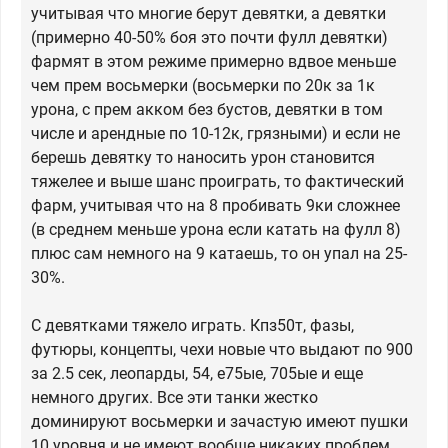
учитывая что многие берут девятки, а девятки
(примерно 40-50% боя это почти фулл девятки)
фармят в этом режиме примерно вдвое меньше
чем прем восьмерки (восьмерки по 20к за 1к
урона, с прем акком без бустов, девятки в том
числе и арендные по 10-12к, грязными) и если не
берешь девятку то наносить урон становится
тяжелее и выше шанс проиграть, то фактический
фарм, учитывая что на 8 пробивать 9ки сложнее
(в среднем меньше урона если катать на фулл 8)
плюс сам немного на 9 катаешь, то он упал на 25-
30%.
С девятками тяжело играть. Кпз50т, фазы,
футюры, концепты, чехи новые что выдают по 900
за 2.5 сек, леопарды, 54, е75ые, 705ые и еще
немного других. Все эти танки жестко
доминируют восьмерки и зачастую имеют пушки
10 уровня и не имеют вообще никаких проблем,