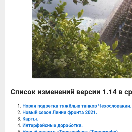
Список изменений версии 1.14 в с
Новая подветка тяжёлых танков Чехословакии.
Новый сезон Линии фронта 2021.
Карты.
Интерфейсные доработки.
Новый режим: «Топография» (Topography).