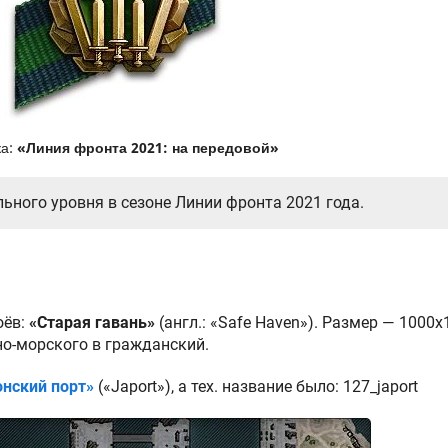
а:
«Линия фронта 2021: на передовой»
ного уровня в сезоне Линии фронта 2021 года.
оёв:
«Старая гавань»
(англ.: «Safe Haven»). Размер — 1000
но-морского в гражданский.
онский порт»
(«Japort»), а тех. название было: 127_japort