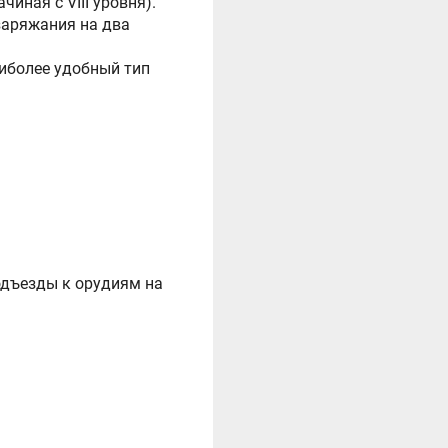
иная с VIII уровня).
заряжания на два
иболее удобный тип
одъезды к орудиям на