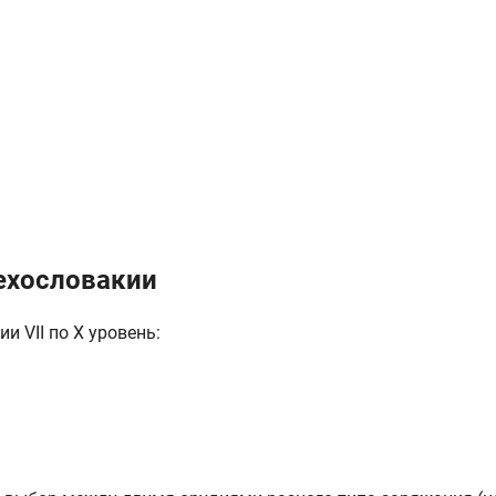
ехословакии
 VII по X уровень: