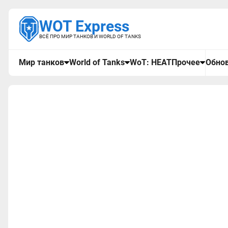
WOT Express
ВСЁ ПРО МИР ТАНКОВ И WORLD OF TANKS
Мир танков
World of Tanks
WoT: HEAT
Прочее
Обнов