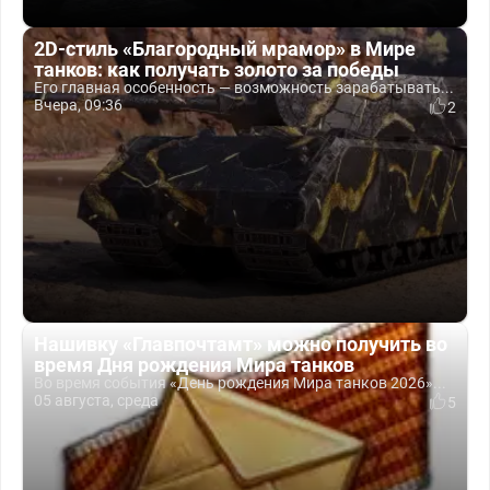
2D-стиль «Благородный мрамор» в Мире
танков: как получать золото за победы
Его главная особенность — возможность зарабатывать...
Вчера, 09:36
2
Нашивку «Главпочтамт» можно получить во
время Дня рождения Мира танков
Во время события «День рождения Мира танков 2026»...
05 августа, среда
5