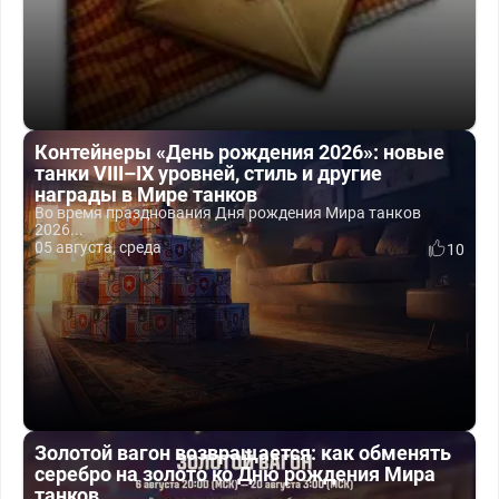
Контейнеры «День рождения 2026»: новые
танки VIII–IX уровней, стиль и другие
награды в Мире танков
Во время празднования Дня рождения Мира танков
2026...
05 августа, среда
10
Золотой вагон возвращается: как обменять
серебро на золото ко Дню рождения Мира
танков