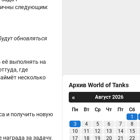
огичны следующим:
будут обновляться
 её выполнять на
ттуда, где
займёт несколько
Архив World of Tanks
«
Август 2026
Пн
Вт
Ср
Чт
Пт
Сб
са и получить новую
1
3
4
5
6
7
8
10
11
12
13
14
15
 награда за задачу.
17
18
19
20
21
22