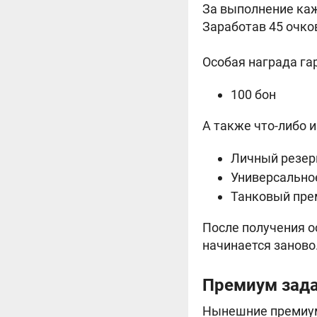
За выполнение кажд
Заработав 45 очко
Особая награда га
100 бон
А также что-либо и
Личный резерв
Универсально
Танковый пре
После получения о
начинается заново
Премиум зад
Нынешние премиум 