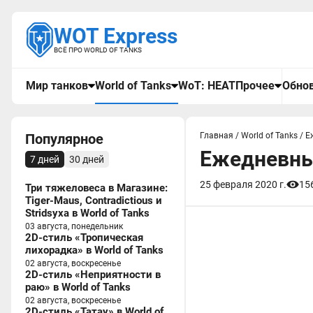
WOT Express
ВСЁ ПРО WORLD OF TANKS
Мир танков
World of Tanks
WoT: HEAT
Прочее
Обнов
Популярное
Главная
/
World of Tanks
/
Е
Ежедневные
7 дней
30 дней
25 февраля 2020 г.
15
Три тяжеловеса в Магазине:
Tiger-Maus, Contradictious и
Stridsyxa в World of Tanks
03 августа, понедельник
2D-стиль «Тропическая
лихорадка» в World of Tanks
02 августа, воскресенье
2D-стиль «Неприятности в
раю» в World of Tanks
02 августа, воскресенье
2D-стиль «Татау» в World of