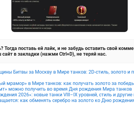
? Тогда поставь ей лайк, и не забудь оставить свой комм
 сайт в закладки (нажми Ctrl+D), не теряй нас.
щины Битвы за Москву в Мире танков: 2D-стиль, золото и 
ый мрамор» в Мире танков: как получать золото за побед
мт» можно получить во время Дня рождения Мира танков
дения 2026»: новые танки VIII–IX уровней, стиль и други
ащается: как обменять серебро на золото ко Дню рождени