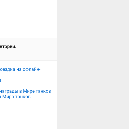
ентарий.
поездка на офлайн-
ы
е награды в Мире танков
я Мира танков