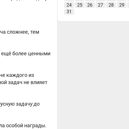
24
25
26
27
28
29
31
ча сложнее, тем
с ещё более ценными
че каждого из
ной задач не влияет
нусную задачу до
а особой награды.