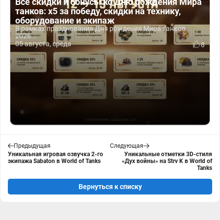
Все скидки и бонусы ко Дню рождения Мира
танков: x5 за победу, скидки на технику,
оборудование и экипаж
В рамках празднования Дня рождения Мира танков
2026...
05 августа, среда
8
Предыдущая
Следующая
Уникальная игровая озвучка 2-го
Уникальные отметки 3D-стиля
экипажа Sabaton в World of Tanks
«Дух войны» на Strv K в World of
Tanks
Вернуться к списку