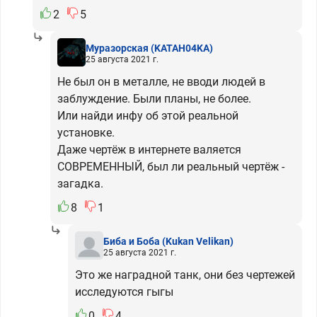
2
5
Муразорская
(KATAH04KA)
25 августа 2021 г.
Не был он в металле, не вводи людей в
заблуждение. Были планы, не более.
Или найди инфу об этой реальной
установке.
Даже чертёж в интернете валяется
СОВРЕМЕННЫЙ, был ли реальный чертёж -
загадка.
8
1
Биба и Боба
(Kukan Velikan)
25 августа 2021 г.
Это же наградной танк, они без чертежей
исследуются гыгы
0
4