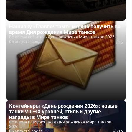
Нашивку «Главпочтамт» можно получить во
время Дня рождения Мира танков
Во время события «День рождения Мира танков 2026»...
05 августа, среда
5
Контейнеры «День рождения 2026»: новые
танки VIII–IX уровней, стиль и другие
награды в Мире танков
Во время празднования Дня рождения Мира танков
2026...
05 августа, среда
10