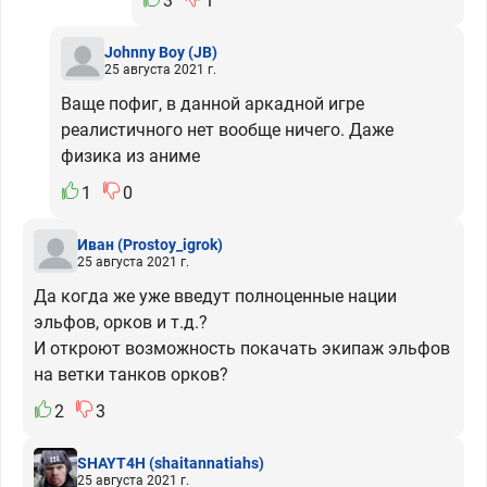
3
1
Johnny Boy
(JB)
25 августа 2021 г.
Ваще пофиг, в данной аркадной игре
реалистичного нет вообще ничего. Даже
физика из аниме
1
0
Иван
(Prostoy_igrok)
25 августа 2021 г.
Да когда же уже введут полноценные нации
эльфов, орков и т.д.?
И откроют возможность покачать экипаж эльфов
на ветки танков орков?
2
3
SHAYT4H
(shaitannatiahs)
25 августа 2021 г.