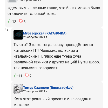
25 августа 2021 г.
ждем вымышленные танки, что бы их можно было
отключить галочкой тоже.
13
5
Муразорская
(KATAH04KA)
25 августа 2021 г.
Ты что? Это же тогда сразу пропадёт ветка
китайских ПТ! Чешские, польские и
итальянские ТТ, плюс ещё туева хуча
различной техники у других наций! Ну ты шооо,
так нельзяяя говорииить.
11
2
Тимур Садыков
(timur.sadykov)
25 августа 2021 г.
Кста этот реальный проект и был создан в
металле.