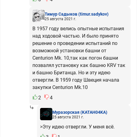
Тимур Садыков
(timur.sadykov)
25 августа 2021 г.
В 1957 году велись опытные испытания
над ходовой частью. И было принято
решение о проведении испытаний по
возможной установки башни от
Centurion Mk. 10,так как погон башни
позвалял установку как башню KRV так
и башню Британца. Но и эту идею
отвергли. В 1959 году Швеция начала
закупки Centurion Mk.10
2
4
Муразорская
(KATAH04KA)
25 августа 2021 г.
>Эту идею отвергли. У меня всё.