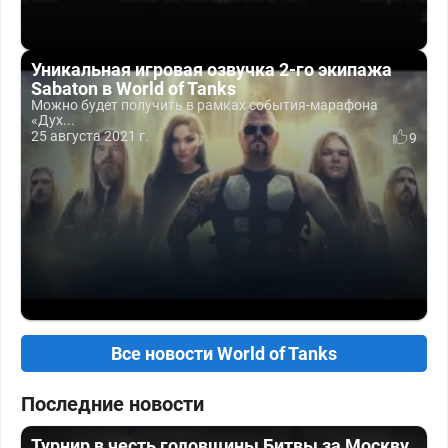
Уникальная игровая озвучка 2-го экипажа
Sabaton в World of Tanks
Можно будет получить в рамках события-марафона
«Дух...
25 августа 2021 г.
9
Все новости World of Tanks
Последние новости
Турнир в честь годовщины Битвы за Москву