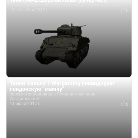
М4А2 Шерман Лозы (Loza's M4-A2 Sherman) [СТ-6, СССР,...
15 сентября 2017 г.
0
Танки "скисли"? Wargaming ликвидирует
лондонскую "мамку"
Зарегистрированная в Лондоне компания
Wargaming.net...
14 июня 2017 г.
0