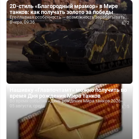
2D-стиль «Благородный мрамор» в Мире
танков: как получать золото за победы
Его главная особенность — возможность зарабатывать...
Вчера, 09:36
2
Нашивку «Главпочтамт» можно получить во
время Дня рождения Мира танков
Во время события «День рождения Мира танков 2026»...
05 августа, среда
5