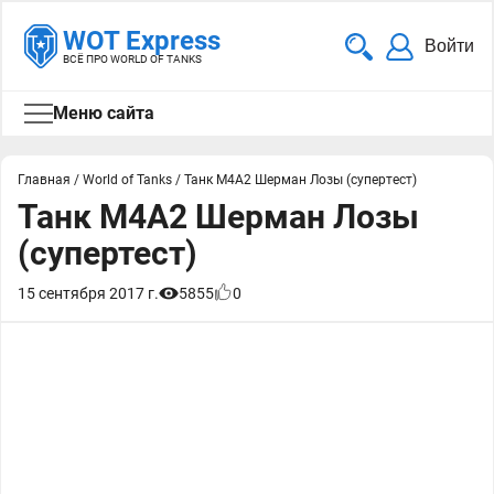
WOT Express
Войти
ВСЁ ПРО WORLD OF TANKS
Меню сайта
Главная
/
World of Tanks
/
Танк М4А2 Шерман Лозы (супертест)
Танк М4А2 Шерман Лозы
(супертест)
15 сентября 2017 г.
5855
0