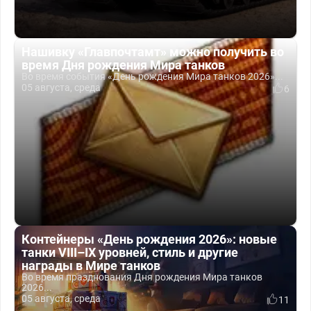
Нашивку «Главпочтамт» можно получить во
время Дня рождения Мира танков
Во время события «День рождения Мира танков 2026»...
05 августа, среда
6
Контейнеры «День рождения 2026»: новые
танки VIII–IX уровней, стиль и другие
награды в Мире танков
Во время празднования Дня рождения Мира танков
2026...
05 августа, среда
11