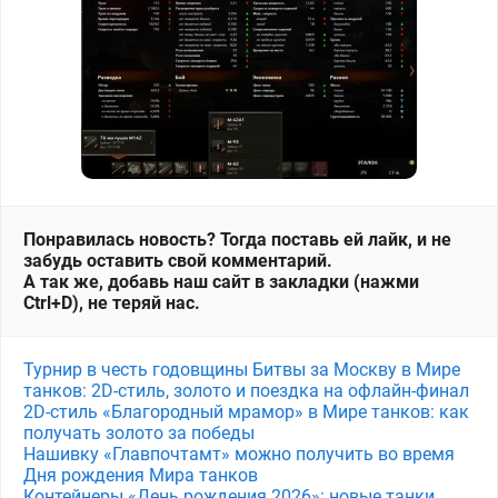
Понравилась новость? Тогда поставь ей лайк, и не
забудь оставить свой комментарий.
А так же, добавь наш сайт в закладки (нажми
Ctrl+D), не теряй нас.
Турнир в честь годовщины Битвы за Москву в Мире
танков: 2D-стиль, золото и поездка на офлайн-финал
2D-стиль «Благородный мрамор» в Мире танков: как
получать золото за победы
Нашивку «Главпочтамт» можно получить во время
Дня рождения Мира танков
Контейнеры «День рождения 2026»: новые танки