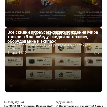
Все скидки и бонусы ко Дню рождения Мира
танков: x5 за победу, скидки на технику,
оборудование и экипаж
В рамках празднования Дня рождения Мира танков
2026...
Вчера, 11:19
7
Предыдущая
Следующая
Fiat 3000 ЛТ 1 уровень, Италия WoT.
С Наступающим, танкисты! Акция