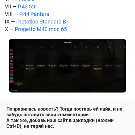
VII —
P.43 ter
VIII —
P.44 Pantera
IX —
Prototipo Standard B
X —
Progetto M40 mod 65
Понравилась новость? Тогда поставь ей лайк, и не
забудь оставить свой комментарий.
А так же, добавь наш сайт в закладки (нажми
Ctrl+D), не теряй нас.