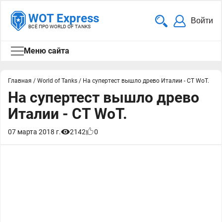
WOT Express
Войти
ВСЁ ПРО WORLD OF TANKS
Меню сайта
Главная
/
World of Tanks
/
На супертест вышло древо Италии - СТ WoT.
На супертест вышло древо
Италии - СТ WoT.
07 марта 2018 г.
2142
0