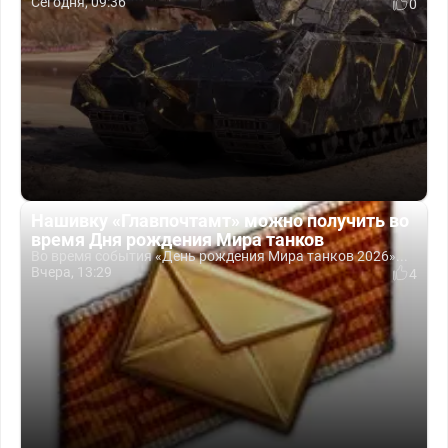
Сегодня, 09:36
0
Нашивку «Главпочтамт» можно получить во
время Дня рождения Мира танков
Во время события «День рождения Мира танков 2026»...
Вчера, 13:29
4