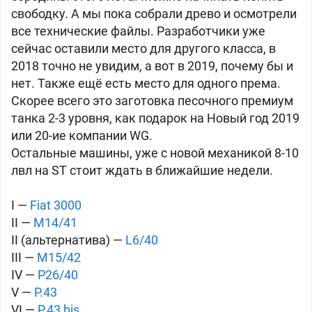
свободку. А мы пока собрали древо и осмотрели
все технические файлы. Разработчики уже
сейчас оставили место для другого класса, в
2018 точно не увидим, а вот в 2019, почему бы и
нет.
Также ещё есть место для одного према.
Скорее всего это заготовка песочного премиум
танка 2-3 уровня, как подарок на Новый год 2019
или 20-ие компании WG.
Остальные машины, уже с новой механикой 8-10
лвл на ST стоит ждать в ближайшие недели.
I —
Fiat 3000
II —
M14/41
II (альтернатива) —
L6/40
III —
M15/42
IV —
P26/40
V —
P.43
VI —
P.43 bis